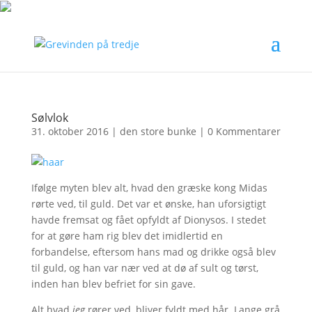
Sølvlok
31. oktober 2016
|
den store bunke
|
0 Kommentarer
Ifølge myten blev alt, hvad den græske kong Midas
rørte ved, til guld. Det var et ønske, han uforsigtigt
havde fremsat og fået opfyldt af Dionysos. I stedet
for at gøre ham rig blev det imidlertid en
forbandelse, eftersom hans mad og drikke også blev
til guld, og han var nær ved at dø af sult og tørst,
inden han blev befriet for sin gave.
Alt hvad
jeg
rører ved, bliver fyldt med hår. Lange grå