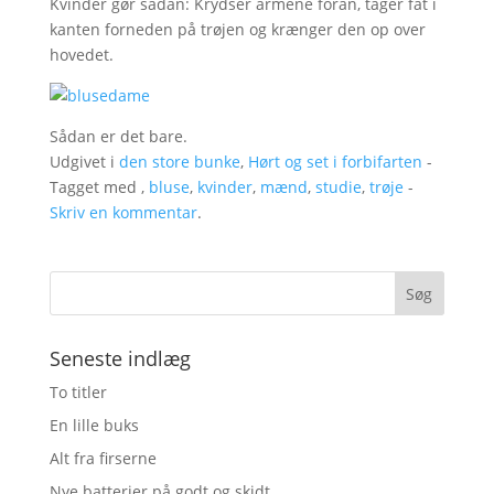
Kvinder gør sådan: Krydser armene foran, tager fat i
kanten forneden på trøjen og krænger den op over
hovedet.
Sådan er det bare.
Udgivet i
den store bunke
,
Hørt og set i forbifarten
-
Tagget med ,
bluse
,
kvinder
,
mænd
,
studie
,
trøje
-
Skriv en kommentar
.
Seneste indlæg
To titler
En lille buks
Alt fra firserne
Nye batterier på godt og skidt