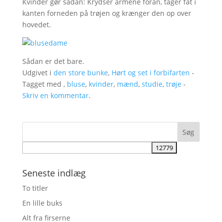
Kvinder gør sådan: Krydser armene foran, tager fat i
kanten forneden på trøjen og krænger den op over
hovedet.
Sådan er det bare.
Udgivet i
den store bunke
,
Hørt og set i forbifarten
-
Tagget med ,
bluse
,
kvinder
,
mænd
,
studie
,
trøje
-
Skriv en kommentar
.
Seneste indlæg
To titler
En lille buks
Alt fra firserne