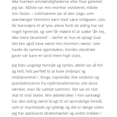
ikke hverken omstændighederne eller hvor gammel
jeg var. Måske var min mormor involveret, måske
min faster, – sidstnævnte var af den slags, som
overdænger familiens børn med sære smågaver, som
får barneøjne til at lyse, alene fordi de aldrig har set
noget lignende, og som får mødre til at sukke “åh nej,
ikke mere skrammel” – derfor er hun et oplagt bud.
Det kan også have været min mormors søster, som
havde de samme egenskaber, hendes eksotiske
gaver var bare en tand mere high class.
Jeg blev usigeligt henrykt og syntes, æblet var
så
fint
og helt, helt perfekt til at have smånips og
småskrammel i. Ringe, nipsenåle, fine småsten og
plastikdimserne fra nytårsknallerterne, alle disse
værdier, man får samlet sammen. Det var en stor
skat til små skatte. Min æblekrukke. I min varetægt
har den aldrig været brugt til sit oprindelige formål,
som er marmelade og syltetøj, og det er længe siden,
jeg har opbevaret idrætsmærker og andre trofæer i