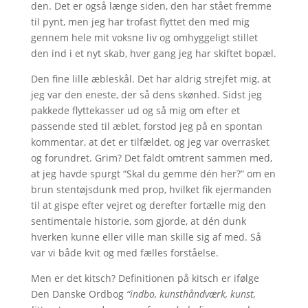
den. Det er også længe siden, den har stået fremme
til pynt, men jeg har trofast flyttet den med mig
gennem hele mit voksne liv og omhyggeligt stillet
den ind i et nyt skab, hver gang jeg har skiftet bopæl.
Den fine lille æbleskål. Det har aldrig strejfet mig, at
jeg var den eneste, der så dens skønhed. Sidst jeg
pakkede flyttekasser ud og så mig om efter et
passende sted til æblet, forstod jeg på en spontan
kommentar, at det er tilfældet, og jeg var overrasket
og forundret. Grim? Det faldt omtrent sammen med,
at jeg havde spurgt “Skal du gemme dén her?” om en
brun stentøjsdunk med prop, hvilket fik ejermanden
til at gispe efter vejret og derefter fortælle mig den
sentimentale historie, som gjorde, at dén dunk
hverken kunne eller ville man skille sig af med. Så
var vi både kvit og med fælles forståelse.
Men er det kitsch? Definitionen på kitsch er ifølge
Den Danske Ordbog
“indbo, kunsthåndværk, kunst,