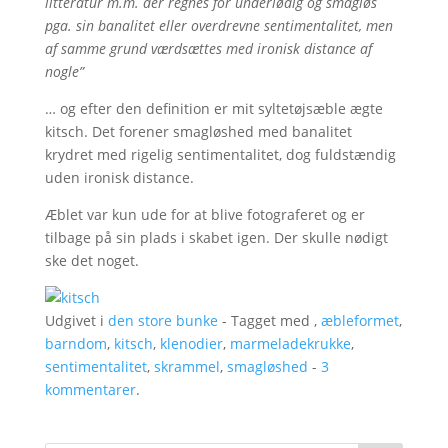
litteratur m.m. der regnes for underlødig og smagløs
pga. sin banalitet eller overdrevne sentimentalitet, men
af samme grund værdsættes med ironisk distance af
nogle”
… og efter den definition er mit syltetøjsæble ægte
kitsch. Det forener smagløshed med banalitet
krydret med rigelig sentimentalitet, dog fuldstændig
uden ironisk distance.
Æblet var kun ude for at blive fotograferet og er
tilbage på sin plads i skabet igen. Der skulle nødigt
ske det noget.
Udgivet i
den store bunke
- Tagget med ,
æbleformet
,
barndom
,
kitsch
,
klenodier
,
marmeladekrukke
,
sentimentalitet
,
skrammel
,
smagløshed
-
3
kommentarer
.