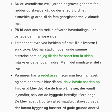
Nu er lavendlerne væk, jorden er gravet igennem for
rødder og skvalderkål, og der er sort jord i et
tilstrækkeligt areal til de fem georginesorter, vi aktuelt
har.
På billedet ses en række af vores havedarlings. Lad
os tage dem fra højre side.
I stenbedet ovre ved hækken står mit lille oliventræ i
en krukke. Det har stadig nogenlunde samme
størrelse som
da jeg fik det for snart fem år siden
,
måske er det endda mindre. Men i det mindste er det i
live.
På muren har vi
redekassen
, som min bror har lavet,
og som der straks blev rift om,
da vi havde sat den op
.
Imidlertid blev det ikke de fine blåmejser, der vandt
lejemålet, selv om de byggede ihærdigt i flere dage.
De blev jaget på porten af et magtfuldt skovspurvepar,
der fortsat bygger og huserer. Af gode grunde aner vi