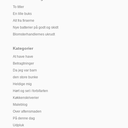
To titler
En lille buks
Alt fra firserne
Nye batterier på godt og skidt
Blomsterhandlernes ukrudt
Kategorier
At have have
Betragtninger
Da jeg var barn
den store bunke
Heldige mig
Hørt og set i forbifarten
Køkkenskriverier
Maleblog
Over aftensmaden
På denne dag
Udpluk