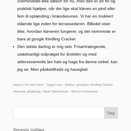
overhovedet ikke sæson for nu, men den er en fin og
praktisk hjælper, når der lige skal kløves en pind eller
fem til optænding i brændeovnen. Vi har en mukkert
stående lige inden for terrassedøren. Billedet viser
ikke, hvordan kløveren fungerer, og det nemmeste er
bare at google Kindling Cracker.
Den sidste darling er mig selv. Frisørtrængende,
usædvanligt solpræget for årstiden og med
alderssvarende løs hals og hage fra denne vinkel, kan
jeg se. Men påsketilfreds og haveglad.
Udgivet i
At have have
- Tagget med ,
drivhus
,
georginer
,
Kindling Cracker
,
oliventræ
,
påskedag
,
Urban Greenhouse
-
Skriv en kommentar
.
Seneste indlæg