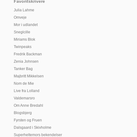
Favoritskrivere
Julia Lahme
Omveje
Mor i udlandet
Sneglcille
Miriams Blok
Twinpeaks
Fredrik Backman
Zenia Johnsen
Tanker Bag
Majbritt Mikkelsen
Nom de Mie
Live fra Lolland
Valdemarsro
Om Anne Bredahl
Blogsbjerg
Fyrsten og Fruen
Dalsgaard i Skivholme
Superheltemors bekendelser