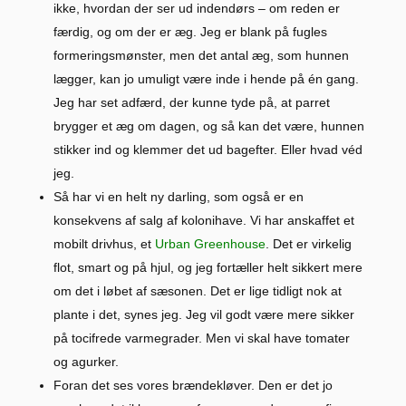
ikke, hvordan der ser ud indendørs – om reden er
færdig, og om der er æg. Jeg er blank på fugles
formeringsmønster, men det antal æg, som hunnen
lægger, kan jo umuligt være inde i hende på én gang.
Jeg har set adfærd, der kunne tyde på, at parret
brygger et æg om dagen, og så kan det være, hunnen
stikker ind og klemmer det ud bagefter. Eller hvad véd
jeg.
Så har vi en helt ny darling, som også er en
konsekvens af salg af kolonihave. Vi har anskaffet et
mobilt drivhus, et
Urban Greenhouse
. Det er virkelig
flot, smart og på hjul, og jeg fortæller helt sikkert mere
om det i løbet af sæsonen. Det er lige tidligt nok at
plante i det, synes jeg. Jeg vil godt være mere sikker
på tocifrede varmegrader. Men vi skal have tomater
og agurker.
Foran det ses vores brændekløver. Den er det jo