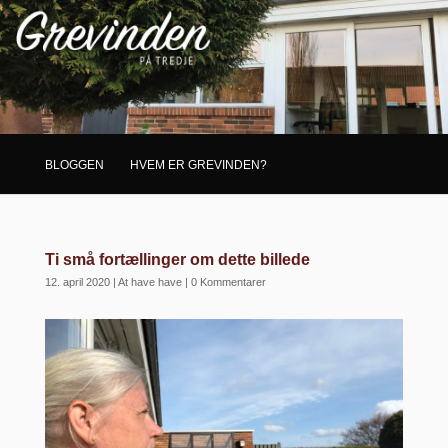
BLOGGEN
HVEM ER GREVINDEN?
Ti små fortællinger om dette billede
12. april 2020
|
At have have
|
0 Kommentarer