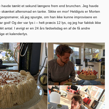
ikke havde tænkt et sekund længere frem end brunchen. Jeg havde
e skænket aftensmad en tanke. Sikke en mor! Heldigvis er Morten
eopsmører, så jeg spurgte, om han ikke kunne improvisere en
god! Og der var lys i – helt præcis 12 lys, og jeg har faktisk ikke
dét antal. I øvrigt er en 24 års fødselsdag en af de få andre
ige et kalenderlys.