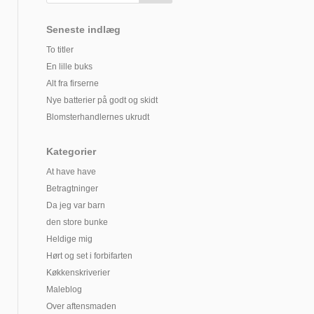
Seneste indlæg
To titler
En lille buks
Alt fra firserne
Nye batterier på godt og skidt
Blomsterhandlernes ukrudt
Kategorier
At have have
Betragtninger
Da jeg var barn
den store bunke
Heldige mig
Hørt og set i forbifarten
Køkkenskriverier
Maleblog
Over aftensmaden