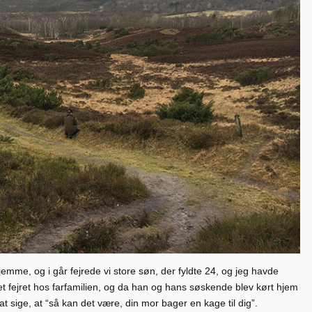
mme, og i går fejrede vi store søn, der fyldte 24, og jeg havde
et fejret hos farfamilien, og da han og hans søskende blev kørt hjem
 at sige, at “så kan det være, din mor bager en kage til dig”.