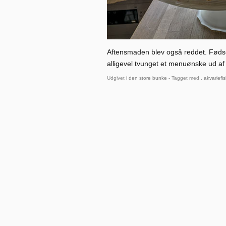
Aftensmaden blev også reddet. Fødsel
alligevel tvunget et menuønske ud a
Udgivet i
den store bunke
- Tagget med ,
akvariefis