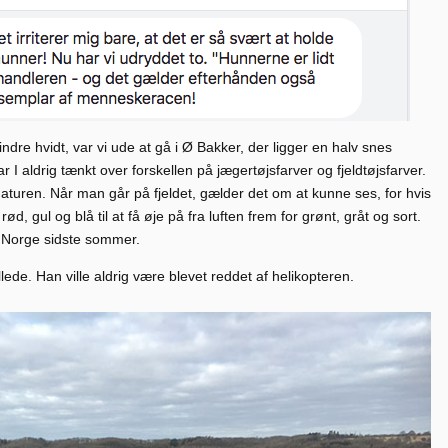
ndre hvidt, var vi ude at gå i Ø Bakker, der ligger en halv snes
 I aldrig tænkt over forskellen på jægertøjsfarver og fjeldtøjsfarver.
aturen. Når man går på fjeldet, gælder det om at kunne ses, for hvis
d, gul og blå til at få øje på fra luften frem for grønt, gråt og sort.
i Norge sidste sommer.
llede. Han ville aldrig være blevet reddet af helikopteren.