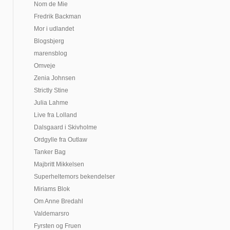
Nom de Mie
Fredrik Backman
Mor i udlandet
Blogsbjerg
marensblog
Omveje
Zenia Johnsen
Strictly Stine
Julia Lahme
Live fra Lolland
Dalsgaard i Skivholme
Ordgylle fra Outlaw
Tanker Bag
Majbritt Mikkelsen
Superheltemors bekendelser
Miriams Blok
Om Anne Bredahl
Valdemarsro
Fyrsten og Fruen