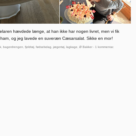
aren hævdede længe, at han ikke har nogen livret, men vi fik
f ham, og jeg lavede en suveræn Cæsarsalat. Sikke en mor!
k
,
bagerdrengen
,
fjeldtøj
,
fødselsdag
,
jægertøj
,
lagkage
,
Ø Bakker
-
1 kommentar
.