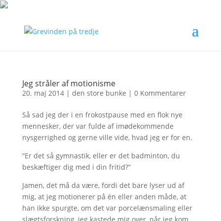
Jeg stråler af motionisme
20. maj 2014
|
den store bunke
|
0 Kommentarer
Så sad jeg der i en frokostpause med en flok nye
mennesker, der var fulde af imødekommende
nysgerrighed og gerne ville vide, hvad jeg er for en.
“Er det så gymnastik, eller er det badminton, du
beskæftiger dig med i din fritid?”
Jamen, det må da være, fordi det bare lyser ud af
mig, at jeg motionerer på én eller anden måde, at
han ikke spurgte, om det var porcelænsmaling eller
slægtsforskning, jeg kastede mig over, når jeg kom