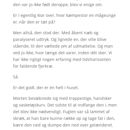
den var jo ikke født deroppe, blev vi enige om.
Er I egentlig klar over, hvor kæmpestor en mågeunge
er, når den er tæt på?
Men altså, den stod der. Med åbent næb og
paralyseret udtryk. Og lignede en, der ville blive
stående, til den væltede om af udmattelse. Og man
ved jo ikke, hvor længe det varer, inden dét sker. Vi
har ikke rigtigt nogen erfaring med tidshorisonten
for faldende fjerkræ.
Så.
Er det godt, der er en helt i huset.
Morten bevæbnede sig med trappestige, handsker
og vasketøjskurv. Det sidste til at indfange den i, men
det blev ikke nødvendigt. Fuglen var så lammet af
skræk, at han bare kunne række op og tage fat i den,
bære den ned og dumpe den ned over gelænderet.