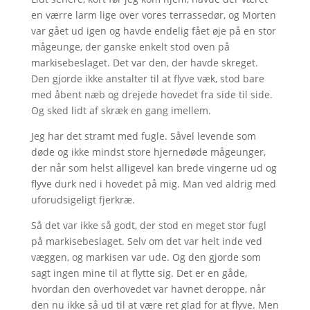
en værre larm lige over vores terrassedør, og Morten
var gået ud igen og havde endelig fået øje på en stor
mågeunge, der ganske enkelt stod oven på
markisebeslaget. Det var den, der havde skreget.
Den gjorde ikke anstalter til at flyve væk, stod bare
med åbent næb og drejede hovedet fra side til side.
Og sked lidt af skræk en gang imellem.
Jeg har det stramt med fugle. Såvel levende som
døde og ikke mindst store hjernedøde mågeunger,
der når som helst alligevel kan brede vingerne ud og
flyve durk ned i hovedet på mig. Man ved aldrig med
uforudsigeligt fjerkræ.
Så det var ikke så godt, der stod en meget stor fugl
på markisebeslaget. Selv om det var helt inde ved
væggen, og markisen var ude. Og den gjorde som
sagt ingen mine til at flytte sig. Det er en gåde,
hvordan den overhovedet var havnet deroppe, når
den nu ikke så ud til at være ret glad for at flyve. Men