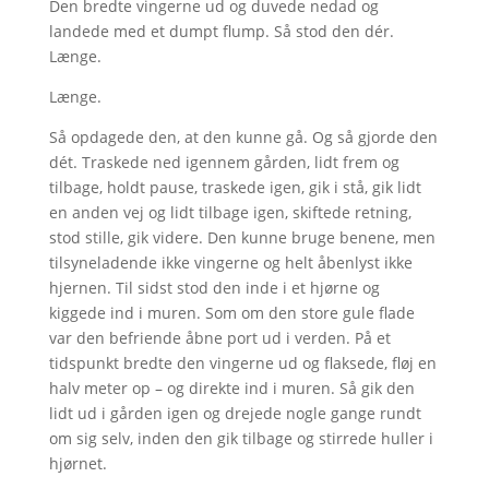
Den bredte vingerne ud og duvede nedad og
landede med et dumpt flump. Så stod den dér.
Længe.
Længe.
Så opdagede den, at den kunne gå. Og så gjorde den
dét. Traskede ned igennem gården, lidt frem og
tilbage, holdt pause, traskede igen, gik i stå, gik lidt
en anden vej og lidt tilbage igen, skiftede retning,
stod stille, gik videre. Den kunne bruge benene, men
tilsyneladende ikke vingerne og helt åbenlyst ikke
hjernen. Til sidst stod den inde i et hjørne og
kiggede ind i muren. Som om den store gule flade
var den befriende åbne port ud i verden. På et
tidspunkt bredte den vingerne ud og flaksede, fløj en
halv meter op – og direkte ind i muren. Så gik den
lidt ud i gården igen og drejede nogle gange rundt
om sig selv, inden den gik tilbage og stirrede huller i
hjørnet.