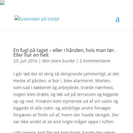
En fugl på taget – eller i hånden, hvis man tør.
Eller har en helt
23. juli 2016
|
den store bunke
|
2 Kommentarer
I går lød der et skrig så skingrende jammerligt, at det
meste af gården, vi bor i, blev alarmeret. Morten,
som sad i køkkenet og arbejdede, troede nærmest,
nogen blev dræbt, og løb ud på terrassen og kiggede
op og ned. Frisøren kom styrtende ud af sin salon og
kiggede til alle sider, og adskillige andre forsøgte
forgæves at finde ud af, hvem der havde skreget. Der
var ikke andet at se end nogle måger oppe i luften.
Lidt senere, kort før jeg kom hjem, havde der været