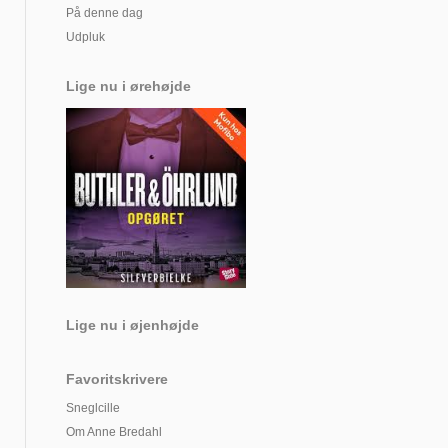
På denne dag
Udpluk
Lige nu i ørehøjde
Lige nu i øjenhøjde
Favoritskrivere
Sneglcille
Om Anne Bredahl