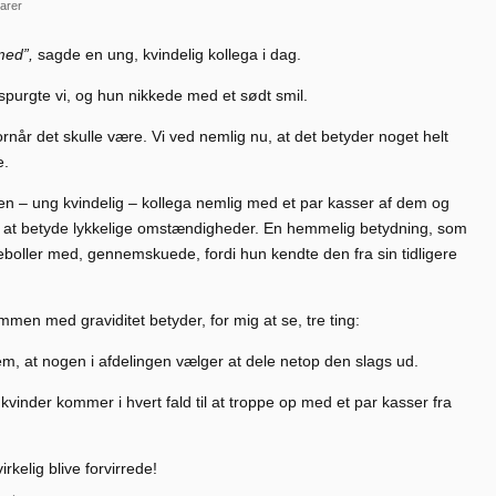
arer
med”,
sagde en ung, kvindelig kollega i dag.
 spurgte vi, og hun nikkede med et sødt smil.
ornår det skulle være. Vi ved nemlig nu, at det betyder noget helt
e.
n – ung kvindelig – kollega nemlig med et par kasser af dem og
ig at betyde lykkelige omstændigheder. En hemmelig betydning, som
eboller med, gennemskuede, fordi hun kendte den fra sin tidligere
mmen med graviditet betyder, for mig at se, tre ting:
lem, at nogen i afdelingen vælger at dele netop den slags ud.
nder kommer i hvert fald til at troppe op med et par kasser fra
irkelig blive forvirrede!