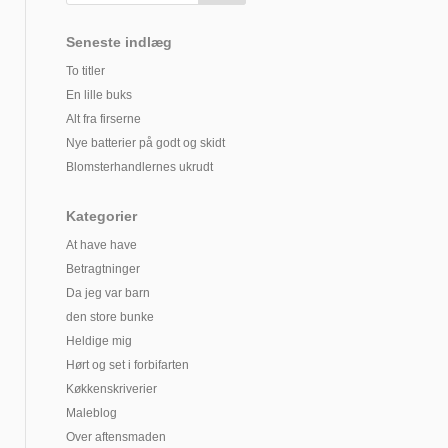
Seneste indlæg
To titler
En lille buks
Alt fra firserne
Nye batterier på godt og skidt
Blomsterhandlernes ukrudt
Kategorier
At have have
Betragtninger
Da jeg var barn
den store bunke
Heldige mig
Hørt og set i forbifarten
Køkkenskriverier
Maleblog
Over aftensmaden