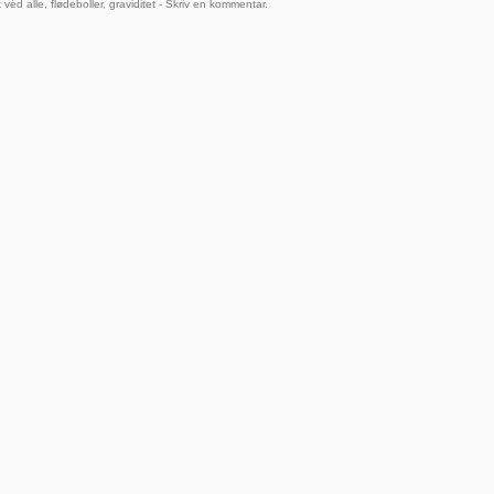
 véd alle
,
flødeboller
,
graviditet
-
Skriv en kommentar
.