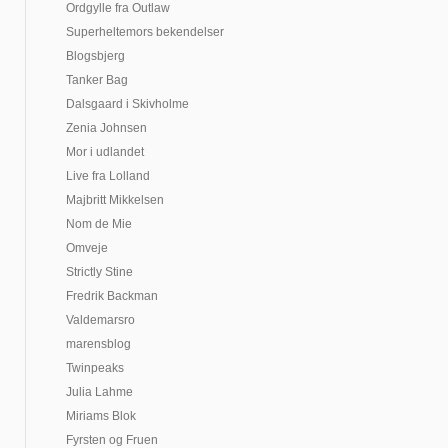
Ordgylle fra Outlaw
Superheltemors bekendelser
Blogsbjerg
Tanker Bag
Dalsgaard i Skivholme
Zenia Johnsen
Mor i udlandet
Live fra Lolland
Majbritt Mikkelsen
Nom de Mie
Omveje
Strictly Stine
Fredrik Backman
Valdemarsro
marensblog
Twinpeaks
Julia Lahme
Miriams Blok
Fyrsten og Fruen