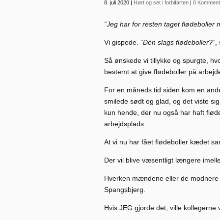
8. juli 2020
|
Hørt og set i forbifarten
|
0 Komment
“Jeg har for resten taget flødeboller 
Vi gispede.
“Dén slags flødeboller?”
,
Så ønskede vi tillykke og spurgte, hv
bestemt at give flødeboller på arbejd
For en måneds tid siden kom en ande
smilede sødt og glad, og det viste s
kun hende, der nu også har haft flød
arbejdsplads.
At vi nu har fået flødeboller kædet sa
Der vil blive væsentligt længere imel
Hverken mændene eller de modnere kvi
Spangsbjerg.
Hvis JEG gjorde det, ville kollegerne v