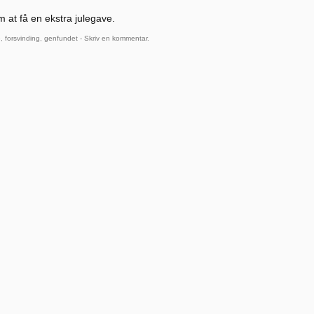
 at få en ekstra julegave.
e
,
forsvinding
,
genfundet
-
Skriv en kommentar
.