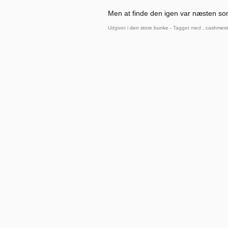
Men at finde den igen var næsten som
Udgivet i
den store bunke
- Tagget med ,
cashmer