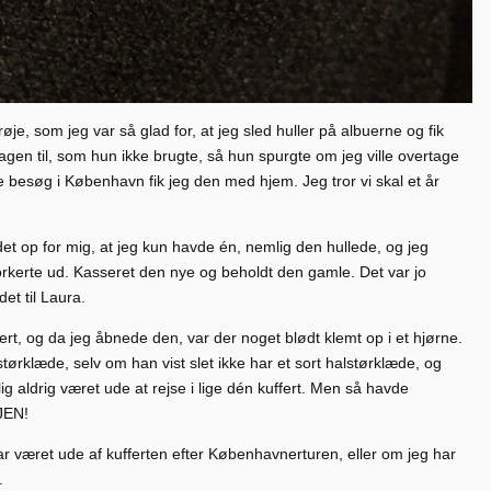
e, som jeg var så glad for, at jeg sled huller på albuerne og fik
gen til, som hun ikke brugte, så hun spurgte om jeg ville overtage
e besøg i København fik jeg den med hjem. Jeg tror vi skal et år
et op for mig, at jeg kun havde én, nemlig den hullede, og jeg
orkerte ud. Kasseret den nye og beholdt den gamle. Det var jo
det til Laura.
ffert, og da jeg åbnede den, var der noget blødt klemt op i et hjørne.
tørklæde, selv om han vist slet ikke har et sort halstørklæde, og
g aldrig været ude at rejse i lige dén kuffert. Men så havde
JEN!
ar været ude af kufferten efter Københavnerturen, eller om jeg har
.