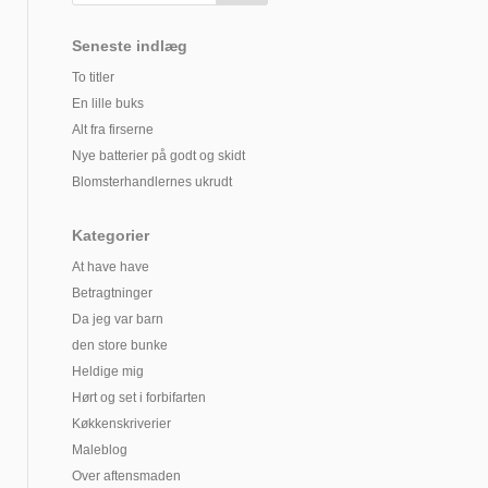
Seneste indlæg
To titler
En lille buks
Alt fra firserne
Nye batterier på godt og skidt
Blomsterhandlernes ukrudt
Kategorier
At have have
Betragtninger
Da jeg var barn
den store bunke
Heldige mig
Hørt og set i forbifarten
Køkkenskriverier
Maleblog
Over aftensmaden