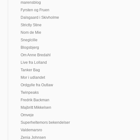
marensblog
Fyrsten og Fruen
Dalsgaard i Skivholme
Strictly Stine
Nom de Mie
Sneglcille
Blogsbjerg
Om Anne Bredahl
Live fra Lolland
Tanker Bag
Mor i udlandet
Ordgylle fra Outlaw
Twinpeaks
Fredrik Backman
Majbritt Mikkelsen
Omveje
Superheltemors bekendelser
Valdemarsro
Zenia Johnsen