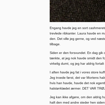
Engang havde jeg en sort cashmeretrøj
trevlede ribkanter. Laura havde en ma
den. Det ville jeg gerne, og ved næst
tilbage.
Siden er den forsvundet. En dag gik d
tænkte, at jeg nok havde smidt den f
virkelig dumt, og jeg har aldrig fortalt 
I aften havde jeg fat i vores store ku
Jeg troede først, det var Mortens hals
hvis han havde, havde det nok egentli
halstørklædet ærmer. DET VAR TRØ
Jeg kan ikke afgøre, om den aldrig h
haft den med andre steder hen siden