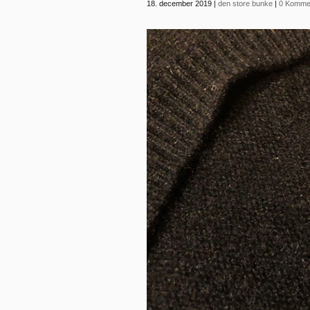
18. december 2019
|
den store bunke
|
0 Komme