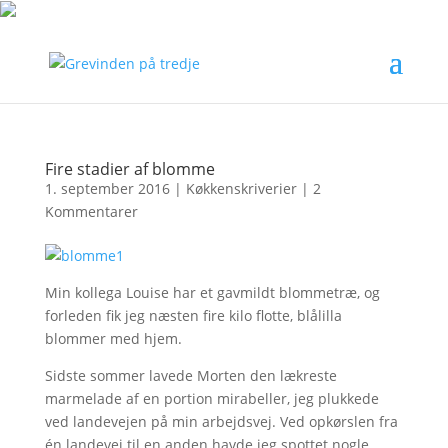
Fire stadier af blomme
1. september 2016
|
Køkkenskriverier
|
2
Kommentarer
Min kollega Louise har et gavmildt blommetræ, og
forleden fik jeg næsten fire kilo flotte, blålilla
blommer med hjem.
Sidste sommer lavede Morten den lækreste
marmelade af en portion mirabeller, jeg plukkede
ved landevejen på min arbejdsvej. Ved opkørslen fra
én landevej til en anden havde jeg spottet nogle