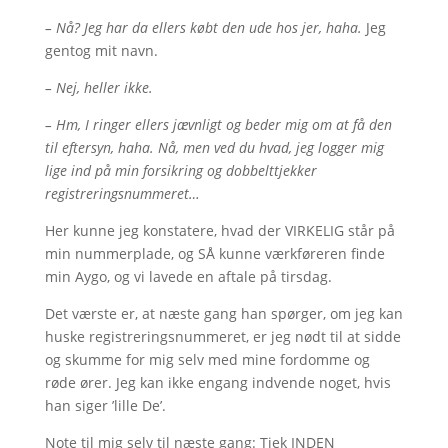
– Nå? Jeg har da ellers købt den ude hos jer, haha.
Jeg
gentog mit navn.
– Nej, heller ikke.
– Hm, I ringer ellers jævnligt og beder mig om at få den
til eftersyn, haha. Nå, men ved du hvad, jeg logger mig
lige ind på min forsikring og dobbelttjekker
registreringsnummeret…
Her kunne jeg konstatere, hvad der VIRKELIG står på
min nummerplade, og SÅ kunne værkføreren finde
min Aygo, og vi lavede en aftale på tirsdag.
Det værste er, at næste gang han spørger, om jeg kan
huske registreringsnummeret, er jeg nødt til at sidde
og skumme for mig selv med mine fordomme og
røde ører. Jeg kan ikke engang indvende noget, hvis
han siger ’lille De’.
Note til mig selv til næste gang: Tjek INDEN