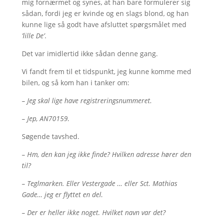
mig fornærmet og synes, at han bare formulerer sig
sådan, fordi jeg er kvinde og en slags blond, og han
kunne lige så godt have afsluttet spørgsmålet med
’lille De’
.
Det var imidlertid ikke sådan denne gang.
Vi fandt frem til et tidspunkt, jeg kunne komme med
bilen, og så kom han i tanker om:
– Jeg skal lige have registreringsnummeret.
– Jep, AN70159.
Søgende tavshed.
– Hm, den kan jeg ikke finde? Hvilken adresse hører den
til?
– Teglmarken. Eller Vestergade … eller Sct. Mathias
Gade… jeg er flyttet en del.
– Der er heller ikke noget. Hvilket navn var det?