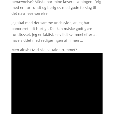
benævnelse? Måske har mine læsere løsningen. Følg
med en tur rundt og berig os med gode forslag til
det navnløse værelse.
Jeg skal med det samme undskylde, at jeg har
panoreret lidt hurtigt. Det kan måske godt gøre
rundtosset. Jeg er faktisk selv lidt svimmel efter at
have siddet med redigeringen af filmen …
Men altså: Hvad skal vi kalde rummet?