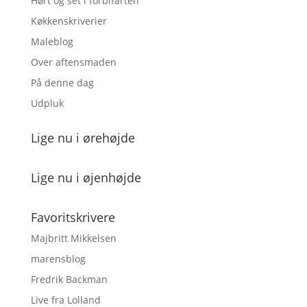
Hørt og set i forbifarten
Køkkenskriverier
Maleblog
Over aftensmaden
På denne dag
Udpluk
Lige nu i ørehøjde
Lige nu i øjenhøjde
Favoritskrivere
Majbritt Mikkelsen
marensblog
Fredrik Backman
Live fra Lolland