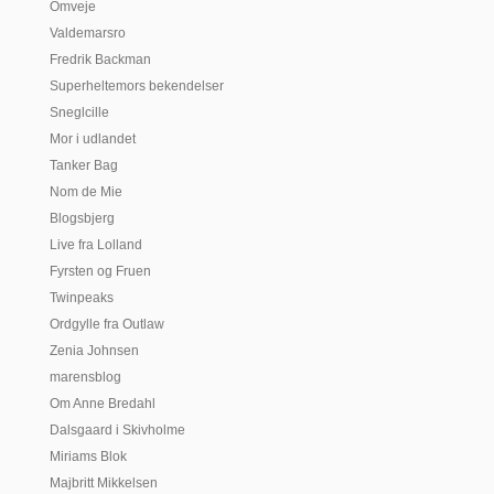
Omveje
Valdemarsro
Fredrik Backman
Superheltemors bekendelser
Sneglcille
Mor i udlandet
Tanker Bag
Nom de Mie
Blogsbjerg
Live fra Lolland
Fyrsten og Fruen
Twinpeaks
Ordgylle fra Outlaw
Zenia Johnsen
marensblog
Om Anne Bredahl
Dalsgaard i Skivholme
Miriams Blok
Majbritt Mikkelsen