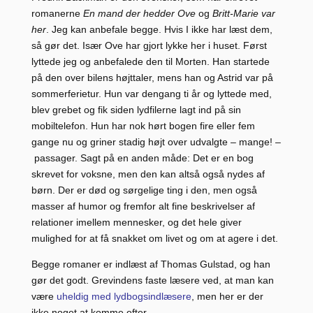
romanerne
En mand der hedder Ove
og
Britt-Marie var
her
. Jeg kan anbefale begge. Hvis I ikke har læst dem,
så gør det. Især Ove har gjort lykke her i huset. Først
lyttede jeg og anbefalede den til Morten. Han startede
på den over bilens højttaler, mens han og Astrid var på
sommerferietur. Hun var dengang ti år og lyttede med,
blev grebet og fik siden lydfilerne lagt ind på sin
mobiltelefon. Hun har nok hørt bogen fire eller fem
gange nu og griner stadig højt over udvalgte – mange! –
passager. Sagt på en anden måde: Det er en bog
skrevet for voksne, men den kan altså også nydes af
børn. Der er død og sørgelige ting i den, men også
masser af humor og fremfor alt fine beskrivelser af
relationer imellem mennesker, og det hele giver
mulighed for at få snakket om livet og om at agere i det.
Begge romaner er indlæst af Thomas Gulstad, og han
gør det godt. Grevindens faste læsere ved, at man kan
være
uheldig med lydbogsindlæsere
, men her er der
ikke noget at komme efter.