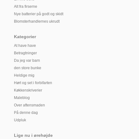
Alt fra firserne
Nye batterier på godt og skidt
Blomsterhandlernes ukrudt
Kategorier
At have have
Betragtninger
Da jeg var barn
den store bunke
Heldige mig
Hørt og set i forbifarten
Køkkenskriverier
Maleblog
Over aftensmaden
På denne dag
Udpluk
Lige nu i ørehøjde