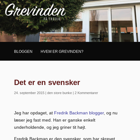
BLOGGEN
HVEM ER GREVINDEN?
Det er en svensker
24. september 2015
|
den store bunke
|
2 Kommentarer
Jeg har opdaget, at
Fredrik Backman blogger
, og nu
læser jeg fast med. Han er ganske enkelt
underholdende, og jeg griner tit højt.
Fredrik Backman er den svensker, som har skrevet