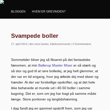
BLOGGEN
HVEM ER GREVINDEN?
Svampede boller
17. april 2014
|
den store bunke
,
Køkkenskriverier
|
0 Kommentarer
Sommetider bliver jeg så fikseret på det fantastiske
fænomen, at min
Ballerup Master Mixer
er så stærk og
så stor og god til at røre bolledej, at jeg helt glemmer, at
der var en tid engang, hvor jeg æltede dej med skeer og
hænder. At der var forskellige opskrifter, og at det hele
ikke behøvede at munde ud i 40-50 boller i samme
bagning. Det er, som om jeg har bagt på samme måde
længe. Store portioner og langtidshævning.
I dag fandt jeg en gammel opskrift frem, som jeg var