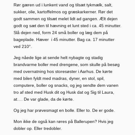
Rør gæren ud i lunkent vand og tilsæt tykmælk, salt,
sukker, olie, kartoffelmos og græskarkerner. Rør det
godt sammen og tilsæt melet lidt ad gangen. Ælt dejen
godt og sæt den til hævning et lunt sted i ca. 45 minutter.
Slå dejen ned, form 24 små boller og læg dem på
bageplade. Hæver i 45 minutter. Bag ca. 17 minutter
ved 210°.
Jeg nåede lige at sende helt nybagte og stadig
brandvarme boller med drengene, som skulle på besøg
med overnatning hos storesøster i Aarhus. De kørte
med bilen fyldt med madras, dyner, en stol, spil,
computere, boller og snacks, og jeg sendte dem vanen
tro af sted med Husk dit og Husk dat og Sig til Laura,
at…. De var glade, da de kørte.
Og jeg har prøvesmagt en bolle. Eller to. De er gode.
Mon ikke de også kan røres på Ballerupen? Hvis jeg
dobler op. Eller tredobler.