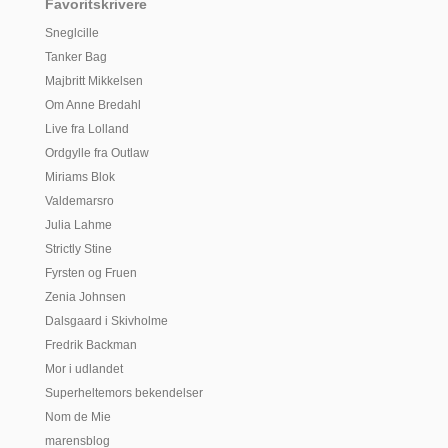
Favoritskrivere
Sneglcille
Tanker Bag
Majbritt Mikkelsen
Om Anne Bredahl
Live fra Lolland
Ordgylle fra Outlaw
Miriams Blok
Valdemarsro
Julia Lahme
Strictly Stine
Fyrsten og Fruen
Zenia Johnsen
Dalsgaard i Skivholme
Fredrik Backman
Mor i udlandet
Superheltemors bekendelser
Nom de Mie
marensblog