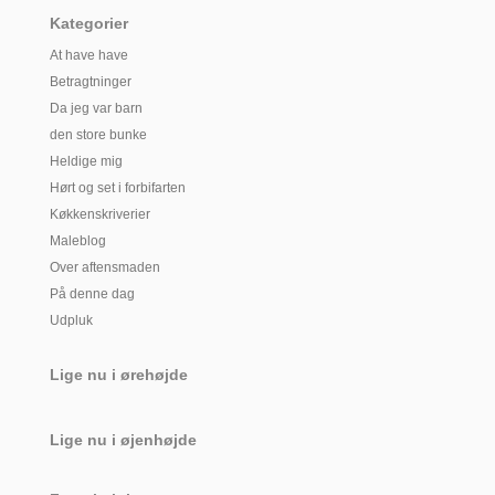
Kategorier
At have have
Betragtninger
Da jeg var barn
den store bunke
Heldige mig
Hørt og set i forbifarten
Køkkenskriverier
Maleblog
Over aftensmaden
På denne dag
Udpluk
Lige nu i ørehøjde
Lige nu i øjenhøjde