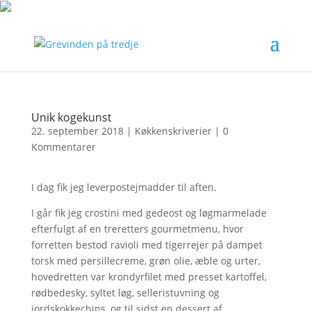
Unik kogekunst
22. september 2018
|
Køkkenskriverier
|
0
Kommentarer
I dag fik jeg leverpostejmadder til aften.
I går fik jeg crostini med gedeost og løgmarmelade
efterfulgt af en treretters gourmetmenu, hvor
forretten bestod ravioli med tigerrejer på dampet
torsk med persillecreme, grøn olie, æble og urter,
hovedretten var krondyrfilet med presset kartoffel,
rødbedesky, syltet løg, selleristuvning og
jordskokkechips, og til sidst en dessert af