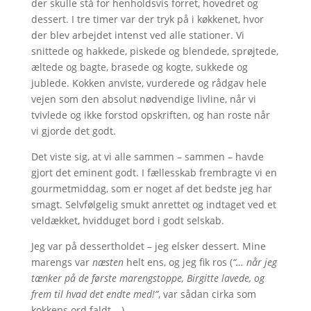
der skulle stå for henholdsvis forret, hovedret og
dessert. I tre timer var der tryk på i køkkenet, hvor
der blev arbejdet intenst ved alle stationer. Vi
snittede og hakkede, piskede og blendede, sprøjtede,
æltede og bagte, brasede og kogte, sukkede og
jublede. Kokken anviste, vurderede og rådgav hele
vejen som den absolut nødvendige livline, når vi
tvivlede og ikke forstod opskriften, og han roste når
vi gjorde det godt.
Det viste sig, at vi alle sammen – sammen – havde
gjort det eminent godt. I fællesskab frembragte vi en
gourmetmiddag, som er noget af det bedste jeg har
smagt. Selvfølgelig smukt anrettet og indtaget ved et
veldækket, hvidduget bord i godt selskab.
Jeg var på dessertholdet – jeg elsker dessert. Mine
marengs var
næsten
helt ens, og jeg fik ros (
“… når jeg
tænker på de første marengstoppe, Birgitte lavede, og
frem til hvad det endte med!”
, var sådan cirka som
kokkens ord faldt …).