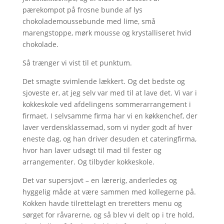
pærekompot på frosne bunde af lys
chokolademoussebunde med lime, små
marengstoppe, mørk mousse og krystalliseret hvid
chokolade.
Så trænger vi vist til et punktum.
Det smagte svimlende lækkert. Og det bedste og
sjoveste er, at jeg selv var med til at lave det. Vi var i
kokkeskole ved afdelingens sommerarrangement i
firmaet. I selvsamme firma har vi en køkkenchef, der
laver verdensklassemad, som vi nyder godt af hver
eneste dag, og han driver desuden et cateringfirma,
hvor han laver udsøgt til mad til fester og
arrangementer. Og tilbyder kokkeskole.
Det var supersjovt – en lærerig, anderledes og
hyggelig måde at være sammen med kollegerne på.
Kokken havde tilrettelagt en treretters menu og
sørget for råvarerne, og så blev vi delt op i tre hold,