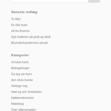
Seneste indlæg
To titler
En lille buks
Alt fra firserne
Nye batterier på godt og skidt
Blomsterhandlernes ukrudt
Kategorier
At have have
Betragtninger
Da jeg var barn
den store bunke
Heldige mig
Hørt og set i forbifarten
Køkkenskriverier
Maleblog
Over aftensmaden