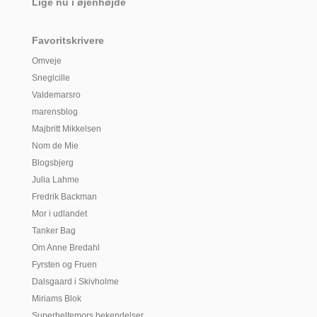
Lige nu i øjenhøjde
Favoritskrivere
Omveje
Sneglcille
Valdemarsro
marensblog
Majbritt Mikkelsen
Nom de Mie
Blogsbjerg
Julia Lahme
Fredrik Backman
Mor i udlandet
Tanker Bag
Om Anne Bredahl
Fyrsten og Fruen
Dalsgaard i Skivholme
Miriams Blok
Superheltemors bekendelser