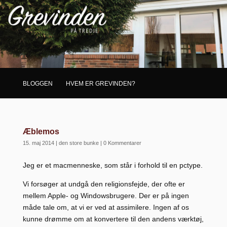
BLOGGEN
HVEM ER GREVINDEN?
Æblemos
15. maj 2014
|
den store bunke
|
0 Kommentarer
Jeg er et macmenneske, som står i forhold til en pctype.
Vi forsøger at undgå den religionsfejde, der ofte er
mellem Apple- og Windowsbrugere. Der er på ingen
måde tale om, at vi er ved at assimilere. Ingen af os
kunne drømme om at konvertere til den andens værktøj,