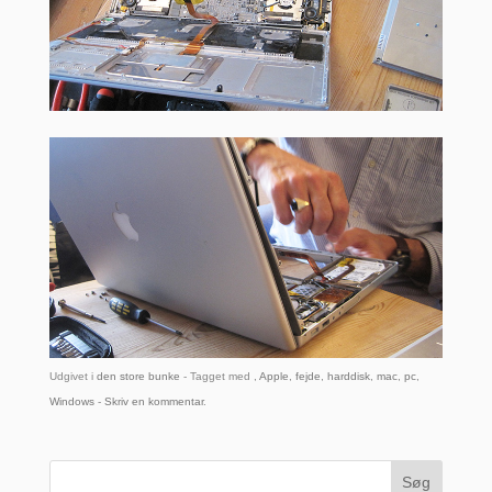
Udgivet i
den store bunke
- Tagget med ,
Apple
,
fejde
,
harddisk
,
mac
,
pc
,
Windows
-
Skriv en kommentar
.