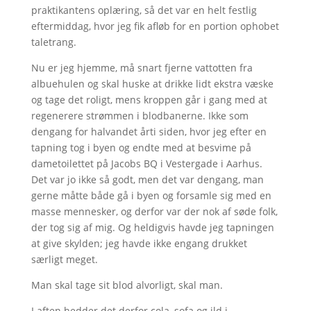
praktikantens oplæring, så det var en helt festlig
eftermiddag, hvor jeg fik afløb for en portion ophobet
taletrang.
Nu er jeg hjemme, må snart fjerne vattotten fra
albuehulen og skal huske at drikke lidt ekstra væske
og tage det roligt, mens kroppen går i gang med at
regenerere strømmen i blodbanerne. Ikke som
dengang for halvandet årti siden, hvor jeg efter en
tapning tog i byen og endte med at besvime på
dametoilettet på Jacobs BQ i Vestergade i Aarhus.
Det var jo ikke så godt, men det var dengang, man
gerne måtte både gå i byen og forsamle sig med en
masse mennesker, og derfor var der nok af søde folk,
der tog sig af mig. Og heldigvis havde jeg tapningen
at give skylden; jeg havde ikke engang drukket
særligt meget.
Man skal tage sit blod alvorligt, skal man.
I aften hedder det derfor cola, sofa og ild i