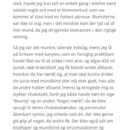
sted, havde jeg kun talt en enkelt gang i telefon samt
vekslet nogle ord med et blomsterbud, som var
kommet af sted med en forkert adresse. Blomsterne
var ikke til mig, men i det mindste kom der lyd ud af
min mund, da jeg dirigerede leverancen i den rigtige
retning.
Så jeg var det muntre, talende indslag, mens jeg lå
på briksen med kanylen, som en forsigtig praktikant
havde fået lov til at stikke i min arm, og afgav 450 ml
sundt, rødt brændstof. Jeg fik blandt andet afklaret,
hvordan de har tænkt sig, at man skal kunne drikke
sin juice med mundbind (det må man godt, hvis alle
de andre holder afstand imens) og kringlede mig to
stykker chokolade, fordi jeg både havde hørt én sige
“Bounty” og en anden “Noget mørkt”, da de blev
spurgt til deres chokoladeønsker, og personalet
åbenbart syntes, jeg virkede som én, der ikke gerne
gik glip af noget, de andre fik. Der blev også talt om
blodtyper og mundbind og virusmutationer og