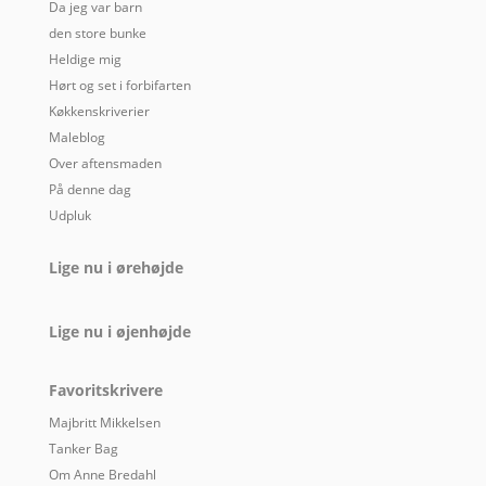
Da jeg var barn
den store bunke
Heldige mig
Hørt og set i forbifarten
Køkkenskriverier
Maleblog
Over aftensmaden
På denne dag
Udpluk
Lige nu i ørehøjde
Lige nu i øjenhøjde
Favoritskrivere
Majbritt Mikkelsen
Tanker Bag
Om Anne Bredahl