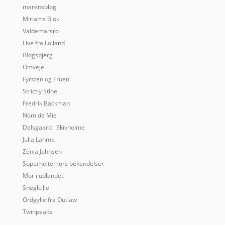
marensblog
Miriams Blok
Valdemarsro
Live fra Lolland
Blogsbjerg
Omveje
Fyrsten og Fruen
Strictly Stine
Fredrik Backman
Nom de Mie
Dalsgaard i Skivholme
Julia Lahme
Zenia Johnsen
Superheltemors bekendelser
Mor i udlandet
Sneglcille
Ordgylle fra Outlaw
Twinpeaks