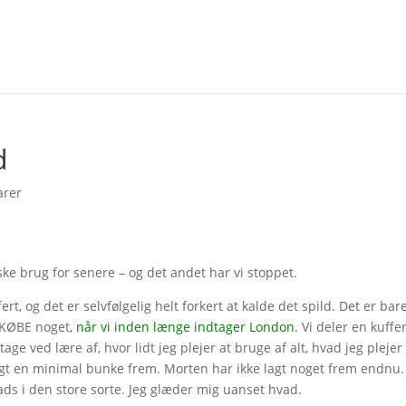
d
arer
åske brug for senere – og det andet har vi stoppet.
ert, og det er selvfølgelig helt forkert at kalde det spild. Det er bar
t KØBE noget,
når vi inden længe indtager London
. Vi deler en kuffer
age ved lære af, hvor lidt jeg plejer at bruge af alt, hvad jeg plejer
agt en minimal bunke frem. Morten har ikke lagt noget frem endnu.
ads i den store sorte. Jeg glæder mig uanset hvad.