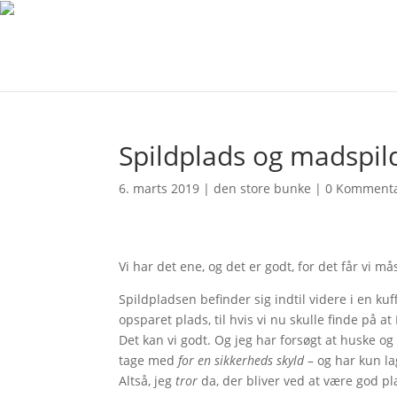
Spildplads og madspil
6. marts 2019
|
den store bunke
|
0 Komment
Vi har det ene, og det er godt, for det får vi m
Spildpladsen befinder sig indtil videre i en kuff
opsparet plads, til hvis vi nu skulle finde på a
Det kan vi godt. Og jeg har forsøgt at huske og t
tage med
for en sikkerheds skyld
– og har kun l
Altså, jeg
tror
da, der bliver ved at være god pl