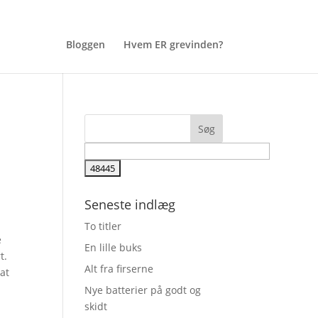
Bloggen
Hvem ER grevinden?
Seneste indlæg
To titler
e
En lille buks
t.
Alt fra firserne
 at
Nye batterier på godt og
skidt