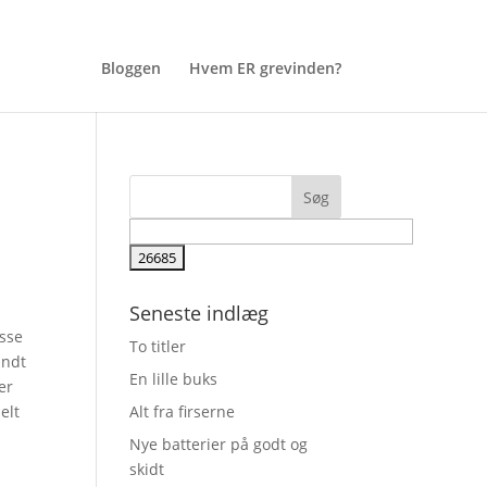
Bloggen
Hvem ER grevinden?
Seneste indlæg
asse
To titler
undt
En lille buks
er
elt
Alt fra firserne
Nye batterier på godt og
skidt
t