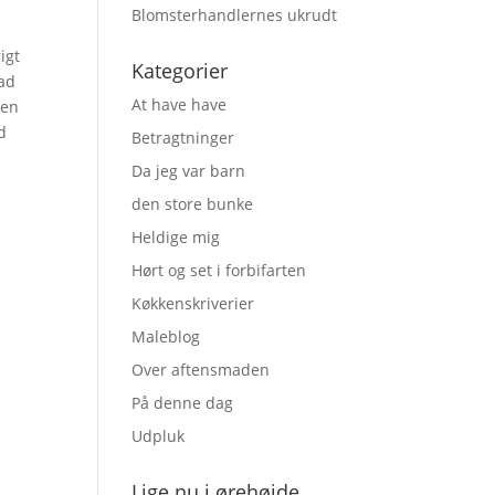
Blomsterhandlernes ukrudt
igt
Kategorier
 ad
At have have
den
d
Betragtninger
Da jeg var barn
den store bunke
Heldige mig
Hørt og set i forbifarten
Køkkenskriverier
Maleblog
Over aftensmaden
På denne dag
Udpluk
Lige nu i ørehøjde