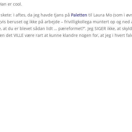
Han er cool.
e skete: I aftes, da jeg havde tjans på
Paletten
til Laura Mo (som i øvr
gvis beruset og ikke på arbejde – frivilligkollega muntert op og ned
, at du er blevet sådan lidt … pæreformet?”. Jeg SIGER ikke, at skyl
n det VILLE være rart at kunne klandre nogen for, at jeg i hvert fal