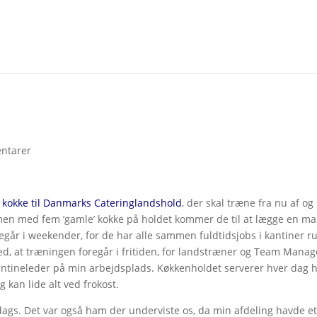
ntarer
e
kokke til Danmarks Cateringlandshold
, der skal træne fra nu af og
ammen med fem ’gamle’ kokke på holdet kommer de til at lægge en m
egår i weekender, for de har alle sammen fuldtidsjobs i kantiner r
 med, at træningen foregår i fritiden, for landstræner og Team Manag
g kantineleder på min arbejdsplads. Køkkenholdet serverer hver dag h
g kan lide alt ved frokost.
ags. Det var også ham der underviste os, da min afdeling havde e