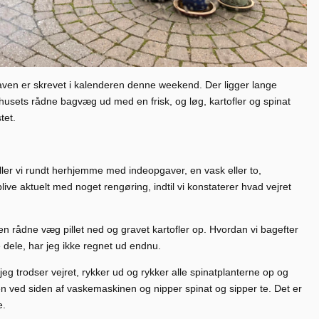
haven er skrevet i kalenderen denne weekend. Der ligger lange
te husets rådne bagvæg ud med en frisk, og løg, kartofler og spinat
tet.
uller vi rundt herhjemme med indeopgaver, en vask eller to,
ive aktuelt med noget rengøring, indtil vi konstaterer hvad vejret
den rådne væg pillet ned og gravet kartofler op. Hvordan vi bagefter
 dele, har jeg ikke regnet ud endnu.
eg trodser vejret, rykker ud og rykker alle spinatplanterne op og
 ved siden af vaskemaskinen og nipper spinat og sipper te. Det er
e.