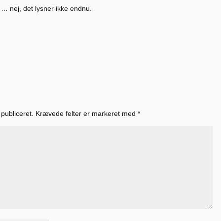
n … nej, det lysner ikke endnu.
 publiceret.
Krævede felter er markeret med
*