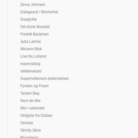
Zenia Johnsen
Dalsgaard i Skivholme
Sneglcille
Om Anne Bredahl
Fredrik Backman
Julia Lahme
Miriams Blok
Live fra Lolland
marensblog
Valdemarsro
Superheltemors bekendelser
Fyrsten og Fruen
Tanker Bag
Nom de Mie
Mor i udlandet
Ordgylle fra Outlaw
Omveje
Strictly Stine
Blogsbjerg