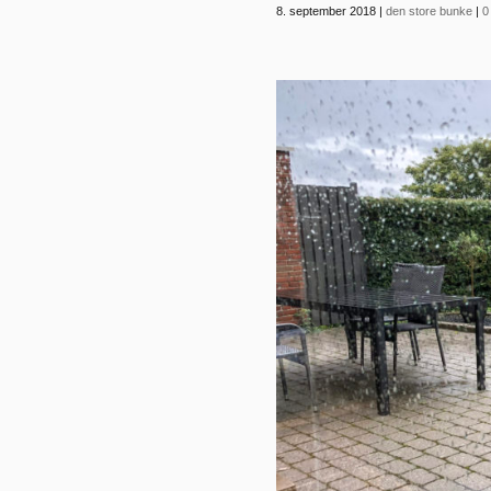
8. september 2018
|
den store bunke
|
0