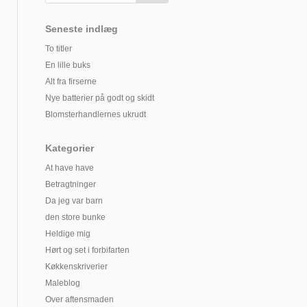
Seneste indlæg
To titler
En lille buks
Alt fra firserne
Nye batterier på godt og skidt
Blomsterhandlernes ukrudt
Kategorier
At have have
Betragtninger
Da jeg var barn
den store bunke
Heldige mig
Hørt og set i forbifarten
Køkkenskriverier
Maleblog
Over aftensmaden