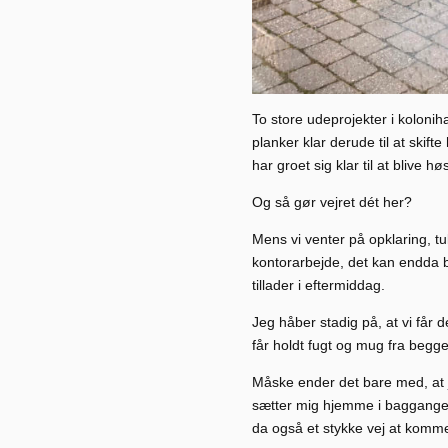
To store udeprojekter i koloni
planker klar derude til at skif
har groet sig klar til at blive høs
Og så gør vejret dét her?
Mens vi venter på opklaring, t
kontorarbejde, det kan endda bl
tillader i eftermiddag.
Jeg håber stadig på, at vi får 
får holdt fugt og mug fra begge
Måske ender det bare med, at j
sætter mig hjemme i baggangen
da også et stykke vej at komm