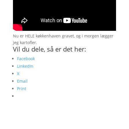
Nu er HELE køkkenhaven gravet, og i morgen lægger
jeg kartofler.
Vil du dele, så er det her:
Facebook
LinkedIn
X
Email
Print