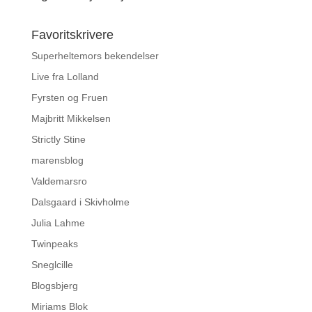
Favoritskrivere
Superheltemors bekendelser
Live fra Lolland
Fyrsten og Fruen
Majbritt Mikkelsen
Strictly Stine
marensblog
Valdemarsro
Dalsgaard i Skivholme
Julia Lahme
Twinpeaks
Sneglcille
Blogsbjerg
Miriams Blok