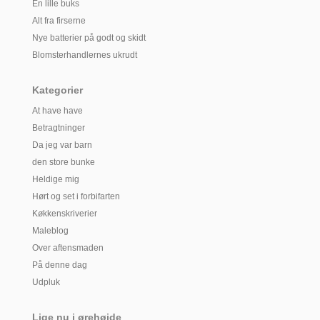
En lille buks
Alt fra firserne
Nye batterier på godt og skidt
Blomsterhandlernes ukrudt
Kategorier
At have have
Betragtninger
Da jeg var barn
den store bunke
Heldige mig
Hørt og set i forbifarten
Køkkenskriverier
Maleblog
Over aftensmaden
På denne dag
Udpluk
Lige nu i ørehøjde