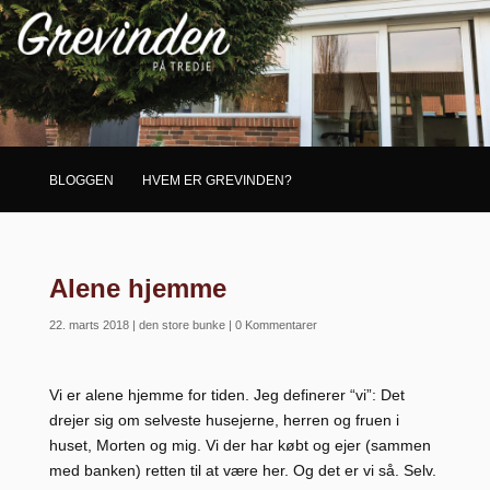
BLOGGEN
HVEM ER GREVINDEN?
Alene hjemme
22. marts 2018
|
den store bunke
|
0 Kommentarer
Vi er alene hjemme for tiden. Jeg definerer “vi”: Det
drejer sig om selveste husejerne, herren og fruen i
huset, Morten og mig. Vi der har købt og ejer (sammen
med banken) retten til at være her. Og det er vi så. Selv.