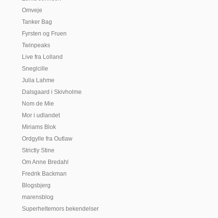
Omveje
Tanker Bag
Fyrsten og Fruen
Twinpeaks
Live fra Lolland
Sneglcille
Julia Lahme
Dalsgaard i Skivholme
Nom de Mie
Mor i udlandet
Miriams Blok
Ordgylle fra Outlaw
Strictly Stine
Om Anne Bredahl
Fredrik Backman
Blogsbjerg
marensblog
Superheltemors bekendelser