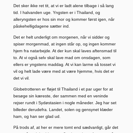
Det sker ikke ret tit, at vi er ladt alene tilbage i så lang
tid. I halvanden uge. Yngsten er i Thailand, og
alleryngsten er hos sin mor og kommer først igen, når
påskehelligdagene sætter ind.
Det er helt underligt om morgenen, når vi sidder og
spiser morgenmad, at ingen står op, og ingen kommer
hjem fra natarbejde. At der kun skal laves aftensmad til
to. At vi også selv skal lave mad om onsdagen, som
ellers er yngstens maddag. At vi kan larme så tosset vi
vil og helt lade være med at være hjemme, hvis det er
det vi vil.
Globetrotteren er fløjet til Thailand i et par uger for at
besøge sin kæreste, der sammen med en veninde
rejser rundt i Sydøstasien i nogle måneder. Jeg har set
billeder derudefra. Landet, solen og gensynet klæder
ham, og han ser glad ud.
På trods af, at her er mere tomt end sædvanligt, går det