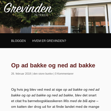
BLOGGEN
HVEM ER GREVINDEN?
Op ad bakke og ned ad bakke
26. februar 2018
|
den store bunke
|
0 Kommentarer
Og hvis jeg blev ved med at sige
op ad bakke og ned ad
bakke og op ad bakke og ned ad bakke
, blev det snart
et citat fra børnebogsklassikeren
Mis med de blå øjne
–
om katten der drog ud for at finde landet med de mange