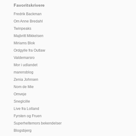
Favoritskrivere
Fredrik Backman
Om Anne Bredahl
Twinpeaks
Majbritt Mikkelsen
Miriams Blok
Ordgylle fra Outlaw
Valdemarsro
Mor i udlandet
marensblog
Zenia Johnsen
Nom de Mie
Omveje
Sneglcille
Live fra Lolland
Fyrsten og Fruen
Superheltemors bekendelser
Blogsbjerg