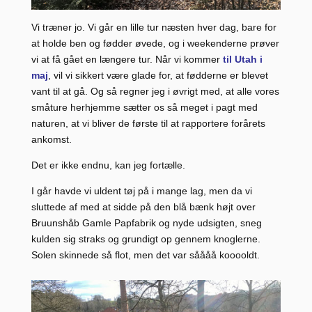
Vi træner jo. Vi går en lille tur næsten hver dag, bare for
at holde ben og fødder øvede, og i weekenderne prøver
vi at få gået en længere tur. Når vi kommer
til Utah i
maj
, vil vi sikkert være glade for, at fødderne er blevet
vant til at gå. Og så regner jeg i øvrigt med, at alle vores
småture herhjemme sætter os så meget i pagt med
naturen, at vi bliver de første til at rapportere forårets
ankomst.
Det er ikke endnu, kan jeg fortælle.
I går havde vi uldent tøj på i mange lag, men da vi
sluttede af med at sidde på den blå bænk højt over
Bruunshåb Gamle Papfabrik og nyde udsigten, sneg
kulden sig straks og grundigt op gennem knoglerne.
Solen skinnede så flot, men det var såååå kooooldt.