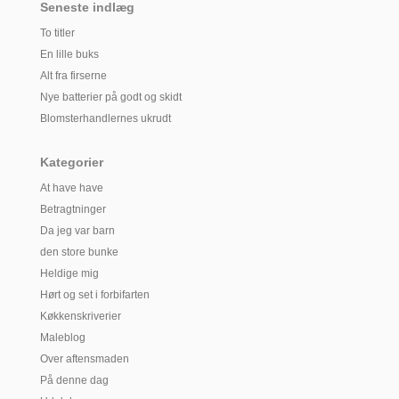
Seneste indlæg
To titler
En lille buks
Alt fra firserne
Nye batterier på godt og skidt
Blomsterhandlernes ukrudt
Kategorier
At have have
Betragtninger
Da jeg var barn
den store bunke
Heldige mig
Hørt og set i forbifarten
Køkkenskriverier
Maleblog
Over aftensmaden
På denne dag