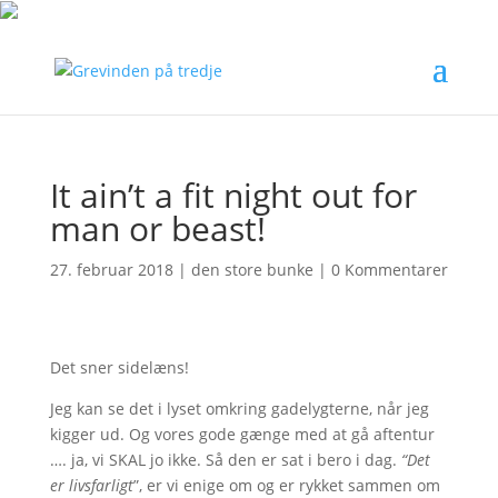
It ain’t a fit night out for
man or beast!
27. februar 2018
|
den store bunke
|
0 Kommentarer
Det sner sidelæns!
Jeg kan se det i lyset omkring gadelygterne, når jeg
kigger ud. Og vores gode gænge med at gå aftentur
…. ja, vi SKAL jo ikke. Så den er sat i bero i dag.
“Det
er livsfarligt
”, er vi enige om og er rykket sammen om