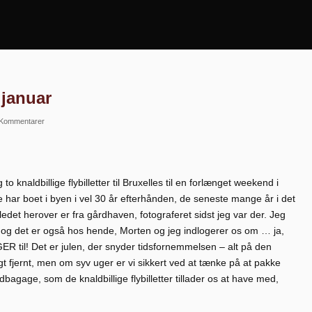
 januar
 Kommentarer
o knaldbillige flybilletter til Bruxelles til en forlænget weekend i
e har boet i byen i vel 30 år efterhånden, de seneste mange år i det
lledet herover er fra gårdhaven, fotograferet sidst jeg var der. Jeg
 og det er også hos hende, Morten og jeg indlogerer os om … ja,
UGER til! Det er julen, der snyder tidsfornemmelsen – alt på den
igt fjernt, men om syv uger er vi sikkert ved at tænke på at pakke
bagage, som de knaldbillige flybilletter tillader os at have med,