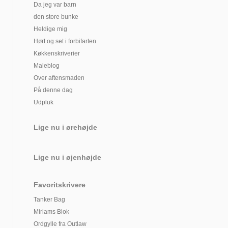
Da jeg var barn
den store bunke
Heldige mig
Hørt og set i forbifarten
Køkkenskriverier
Maleblog
Over aftensmaden
På denne dag
Udpluk
Lige nu i ørehøjde
Lige nu i øjenhøjde
Favoritskrivere
Tanker Bag
Miriams Blok
Ordgylle fra Outlaw