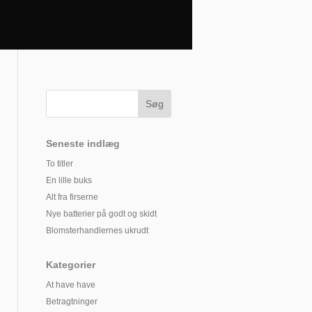
Seneste indlæg
To titler
En lille buks
Alt fra firserne
Nye batterier på godt og skidt
Blomsterhandlernes ukrudt
Kategorier
At have have
Betragtninger