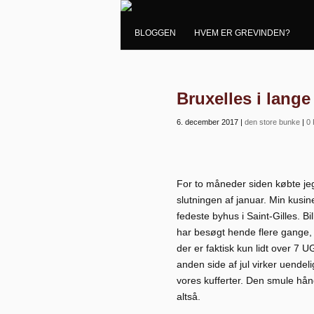
BLOGGEN
HVEM ER GREVINDEN?
Bruxelles i lange
6. december 2017
|
den store bunke
|
0
For to måneder siden købte jeg t
slutningen af januar. Min kusin
fedeste byhus i Saint-Gilles. Bi
har besøgt hende flere gange,
der er faktisk kun lidt over 7 
anden side af jul virker uendel
vores kufferter. Den smule hånd
altså.