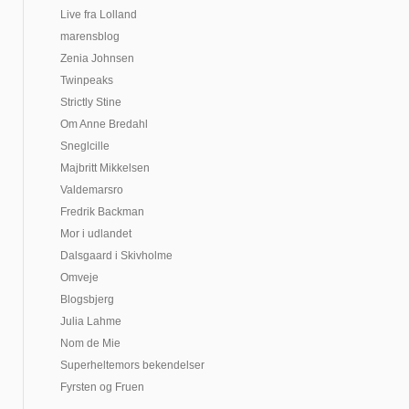
Live fra Lolland
marensblog
Zenia Johnsen
Twinpeaks
Strictly Stine
Om Anne Bredahl
Sneglcille
Majbritt Mikkelsen
Valdemarsro
Fredrik Backman
Mor i udlandet
Dalsgaard i Skivholme
Omveje
Blogsbjerg
Julia Lahme
Nom de Mie
Superheltemors bekendelser
Fyrsten og Fruen