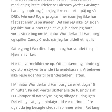
med, at jeg læste Ildefonzo Falcones’
Jordens Arvinger
i analog papirbog (som jeg ikke er startet på) og så
DRKs
Vild med Bøger
-programmer (som jeg ikke har
fået set endnu) på iPaden. Det kan jeg ikke, og siden
jeg ikke har kunnet tage et valg, bladrer jeg bare i
vores store bog om Miniatur Wunderland i Hamborg
og spiller Candy Crush, når jeg får tildelt et nyt liv.
Satte gang i Wordfeud-appen og har vundet to spil.
Hjernen virker.
Har talt varmekilderne op. Otte optændingspinde og
syv store stykker brænde i brændekassen. Vi behøver
ikke rejse udenfor til brændestablen i aften.
I Miniatur Wunderland Hamburg varer et døgn 15
minutter. På det kvarter skifter alle de tusindvis af
LED-lamper til natbelysning og tilbage til dag igen.
Det vil sige, at jeg i miniatyretid var derinde i fire
uger, da jeg besøgte stedet i sommerferien. Ret lang