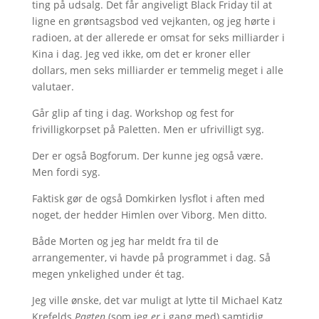
ting på udsalg. Det får angiveligt Black Friday til at
ligne en grøntsagsbod ved vejkanten, og jeg hørte i
radioen, at der allerede er omsat for seks milliarder i
Kina i dag. Jeg ved ikke, om det er kroner eller
dollars, men seks milliarder er temmelig meget i alle
valutaer.
Går glip af ting i dag. Workshop og fest for
frivilligkorpset på Paletten. Men er ufrivilligt syg.
Der er også Bogforum. Der kunne jeg også være.
Men fordi syg.
Faktisk gør de også Domkirken lysflot i aften med
noget, der hedder Himlen over Viborg. Men ditto.
Både Morten og jeg har meldt fra til de
arrangementer, vi havde på programmet i dag. Så
megen ynkelighed under ét tag.
Jeg ville ønske, det var muligt at lytte til Michael Katz
Krefelds
Pagten
(som jeg
er
i gang med) samtidig