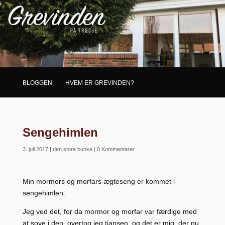
BLOGGEN
HVEM ER GREVINDEN?
Sengehimlen
3. juli 2017
|
den store bunke
|
0 Kommentarer
Min mormors og morfars ægteseng er kommet i
sengehimlen.
Jeg ved det, for da mormor og morfar var færdige med
at sove i den, overtog jeg tjansen, og det er mig, der nu