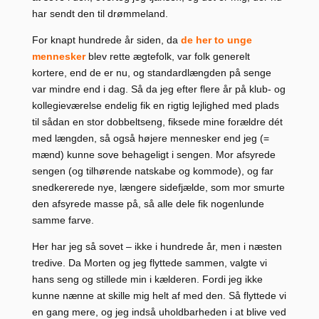
har sendt den til drømmeland.
For knapt hundrede år siden, da
de her to unge
mennesker
blev rette ægtefolk, var folk generelt
kortere, end de er nu, og standardlængden på senge
var mindre end i dag. Så da jeg efter flere år på klub- og
kollegieværelse endelig fik en rigtig lejlighed med plads
til sådan en stor dobbeltseng, fiksede mine forældre dét
med længden, så også højere mennesker end jeg (=
mænd) kunne sove behageligt i sengen. Mor afsyrede
sengen (og tilhørende natskabe og kommode), og far
snedkererede nye, længere sidefjælde, som mor smurte
den afsyrede masse på, så alle dele fik nogenlunde
samme farve.
Her har jeg så sovet – ikke i hundrede år, men i næsten
tredive. Da Morten og jeg flyttede sammen, valgte vi
hans seng og stillede min i kælderen. Fordi jeg ikke
kunne nænne at skille mig helt af med den. Så flyttede vi
en gang mere, og jeg indså uholdbarheden i at blive ved