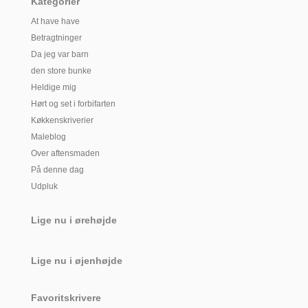
Kategorier
At have have
Betragtninger
Da jeg var barn
den store bunke
Heldige mig
Hørt og set i forbifarten
Køkkenskriverier
Maleblog
Over aftensmaden
På denne dag
Udpluk
Lige nu i ørehøjde
Lige nu i øjenhøjde
Favoritskrivere