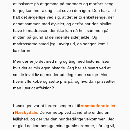
at insistere på at gemme på mormors og morfars seng,
for jeg kommer aldrig til at sove i den igen. Den har altid
haft det ærgerlige ved sig, at det er to enkeltsenge, der
er sat sammen med dyveler, og derfor har den skullet
have to madrasser, der ikke kan nå helt sammen på
midten på grund af de inderste sidefjælde. Og
madrasserne smed jeg i øvrigt ud, da sengen kom i
kælderen.
Men der er jo dét med mig og ting med historie. Især
hvis det er min egen historie. Jeg har så svært ved at
smide levet liv og minder ud. Jeg kunne sælge. Men
hvem ville købe og sætte pris på, og hvordan prissætter
man i øvrigt affektion?
Løsningen var at forære sengeriet til
stambadehotellet
i
Næsbydale
. De var netop ved at indrette endnu en
lejlighed, og der var den hundredårige velkommen. Jeg
er glad og kan besøge mine gamle drømme, når jeg vil,