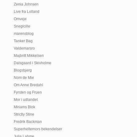
Zenia Johnsen
Live fra Lolland
Omveje
Sneglcille
marensblog
Tanker Bag
Valdemarsro
Majbritt Mikkelsen
Dalsgaard i Skivholme
Blogsbjerg
Nom de Mie
Om Anne Bredahl
Fyrsten og Fruen
Mor i udlandet
Miriams Blok
Strictly Stine
Fredrik Backman
Superheltemors bekendelser
Julia Lahme