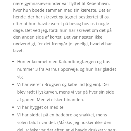
nære gymnasieveninder var flyttet til København,
hvor hun boede sammen med sin kæreste. Det er
hende, der har skrevet og tegnet postkortet til os,
efter at hun havde været på besøg hos os i nogle
dage. Det ved jeg, fordi hun har skrevet om det på
den anden side af kortet. Det var næsten ikke
nødvendigt, for det fremgår jo tydeligt, hvad vi har
lavet.
Hun er kommet med Kalundborgfærgen og bus
nummer 3 fra Aarhus Sporveje, og hun har glædet
sig.
Vi har været i Brugsen og købe ind (og vin). Der
blev rødt i lyskurven, mens vi var på hver sin side
af gaden. Men vi elsker hinanden.
Vi har hygget os med te.
Vi har siddet på en badebro og snakket, mens
solen faldt i vandet. (Måske. Jeg husker ikke den
del. Måske var det efter, at vi havde drukket vinen)