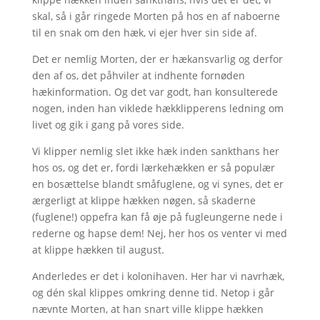
skal, så i går ringede Morten på hos en af naboerne
til en snak om den hæk, vi ejer hver sin side af.
Det er nemlig Morten, der er hækansvarlig og derfor
den af os, det påhviler at indhente fornøden
hækinformation. Og det var godt, han konsulterede
nogen, inden han viklede hækklipperens ledning om
livet og gik i gang på vores side.
Vi klipper nemlig slet ikke hæk inden sankthans her
hos os, og det er, fordi lærkehækken er så populær
en bosættelse blandt småfuglene, og vi synes, det er
ærgerligt at klippe hækken nøgen, så skaderne
(fuglene!) oppefra kan få øje på fugleungerne nede i
rederne og hapse dem! Nej, her hos os venter vi med
at klippe hækken til august.
Anderledes er det i kolonihaven. Her har vi navrhæk,
og dén skal klippes omkring denne tid. Netop i går
nævnte Morten, at han snart ville klippe hækken