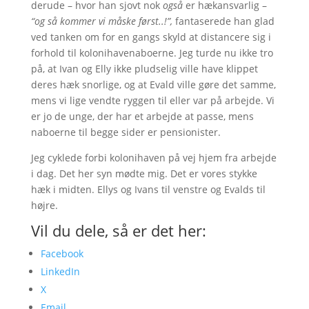
derude – hvor han sjovt nok
også
er hækansvarlig –
“og så kommer vi måske først..!”,
fantaserede han glad
ved tanken om for en gangs skyld at distancere sig i
forhold til kolonihavenaboerne. Jeg turde nu ikke tro
på, at Ivan og Elly ikke pludselig ville have klippet
deres hæk snorlige, og at Evald ville gøre det samme,
mens vi lige vendte ryggen til eller var på arbejde. Vi
er jo de unge, der har et arbejde at passe, mens
naboerne til begge sider er pensionister.
Jeg cyklede forbi kolonihaven på vej hjem fra arbejde
i dag. Det her syn mødte mig. Det er vores stykke
hæk i midten. Ellys og Ivans til venstre og Evalds til
højre.
Vil du dele, så er det her:
Facebook
LinkedIn
X
Email