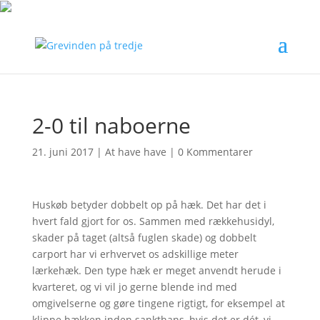
2-0 til naboerne
21. juni 2017
|
At have have
|
0 Kommentarer
Huskøb betyder dobbelt op på hæk. Det har det i
hvert fald gjort for os. Sammen med rækkehusidyl,
skader på taget (altså fuglen skade) og dobbelt
carport har vi erhvervet os adskillige meter
lærkehæk. Den type hæk er meget anvendt herude i
kvarteret, og vi vil jo gerne blende ind med
omgivelserne og gøre tingene rigtigt, for eksempel at
klippe hækken inden sankthans, hvis det er dét, vi