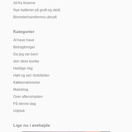
Alt fra firserne
Nye batterier på godt og skidt
Blomsterhandlernes ukrudt
Kategorier
At have have
Betragtninger
Da jeg var barn
den store bunke
Heldige mig
Hørt og set i forbifarten
Køkkenskriverier
Maleblog
Over aftensmaden
På denne dag
Udpluk
Lige nu i ørehøjde