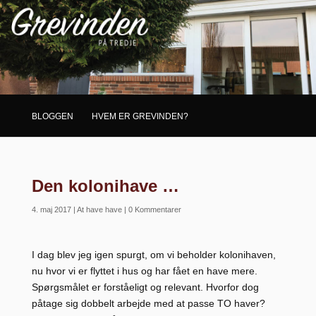
BLOGGEN
HVEM ER GREVINDEN?
Den kolonihave …
4. maj 2017
|
At have have
|
0 Kommentarer
I dag blev jeg igen spurgt, om vi beholder kolonihaven,
nu hvor vi er flyttet i hus og har fået en have mere.
Spørgsmålet er forståeligt og relevant. Hvorfor dog
påtage sig dobbelt arbejde med at passe TO haver?