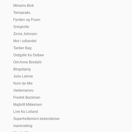
Miriams Blok
Twinpeaks
Fyrsten og Fruen
Sneglcille
Zenia Johnsen
Mor i udlandet
Tanker Bag
Ordgylle fra Outlaw
Om Anne Bredahl
Blogsbjerg
Julia Lahme
Nom de Mie
Valdemarsro
Fredrik Backman
Majbritt Mikkelsen
Live fra Lolland
Superheltemors bekendelser
marensblog