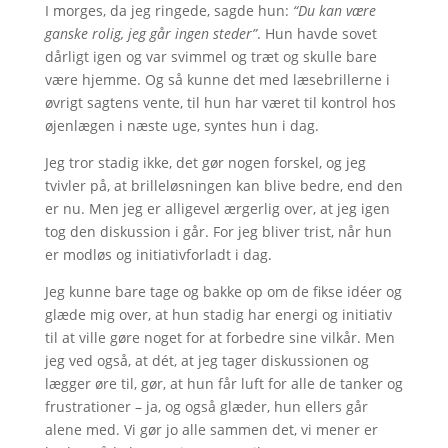
I morges, da jeg ringede, sagde hun:
“Du kan være
ganske rolig, jeg går ingen steder”
. Hun havde sovet
dårligt igen og var svimmel og træt og skulle bare
være hjemme. Og så kunne det med læsebrillerne i
øvrigt sagtens vente, til hun har været til kontrol hos
øjenlægen i næste uge, syntes hun i dag.
Jeg tror stadig ikke, det gør nogen forskel, og jeg
tvivler på, at brilleløsningen kan blive bedre, end den
er nu. Men jeg er alligevel ærgerlig over, at jeg igen
tog den diskussion i går. For jeg bliver trist, når hun
er modløs og initiativforladt i dag.
Jeg kunne bare tage og bakke op om de fikse idéer og
glæde mig over, at hun stadig har energi og initiativ
til at ville gøre noget for at forbedre sine vilkår. Men
jeg ved også, at dét, at jeg tager diskussionen og
lægger øre til, gør, at hun får luft for alle de tanker og
frustrationer – ja, og også glæder, hun ellers går
alene med. Vi gør jo alle sammen det, vi mener er