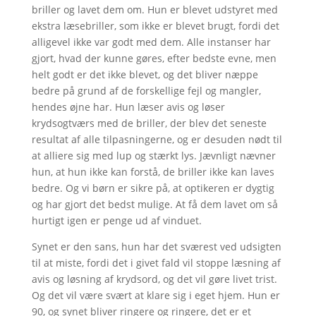
briller og lavet dem om. Hun er blevet udstyret med
ekstra læsebriller, som ikke er blevet brugt, fordi det
alligevel ikke var godt med dem. Alle instanser har
gjort, hvad der kunne gøres, efter bedste evne, men
helt godt er det ikke blevet, og det bliver næppe
bedre på grund af de forskellige fejl og mangler,
hendes øjne har. Hun læser avis og løser
krydsogtværs med de briller, der blev det seneste
resultat af alle tilpasningerne, og er desuden nødt til
at alliere sig med lup og stærkt lys. Jævnligt nævner
hun, at hun ikke kan forstå, de briller ikke kan laves
bedre. Og vi børn er sikre på, at optikeren er dygtig
og har gjort det bedst mulige. At få dem lavet om så
hurtigt igen er penge ud af vinduet.
Synet er den sans, hun har det sværest ved udsigten
til at miste, fordi det i givet fald vil stoppe læsning af
avis og løsning af krydsord, og det vil gøre livet trist.
Og det vil være svært at klare sig i eget hjem. Hun er
90, og synet bliver ringere og ringere, det er et