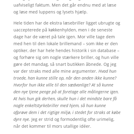
uafviseligt faktum. Men det går endnu med at læse
og løse med luppens og lysets hjælp.
Hele tiden har de ekstra læsebriller ligget ubrugte og
uaccepterede på køkkenhylden, men i de seneste
dage har de været på tale igen. Mor ville tage dem
med hen til den lokale brillemand – som ikke er den
optiker, der har hele hendes historik i sin database –
og forhøre sig om nogle stærkere briller, og hun ville
gøre det mandag, så snart butikken åbnede. Og jeg
var der straks med alle mine argumenter.
Hvad hun
troede, han kunne stille op, når den anden ikke kunne?
Hvorfor hun ikke ville til den sædvanlige? At så kunne
den nye tjene penge på at foretage alle målingerne igen.
At hvis hun gik derhen, skulle hun i det mindste bare få
nogle enkeltstyrkebriller med hjem, så hun kunne
afprøve dem i det rigtige miljø, i stedet for straks at købe
dyre nye.
Jeg er strid og formodentlig ofte urimelig,
når det kommer til mors utallige idéer.