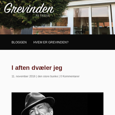
BLOGGEN
HVEM ER GREVINDEN?
I aften dvæler jeg
11. november 2016
|
den store bunke
|
0 Kommentarer