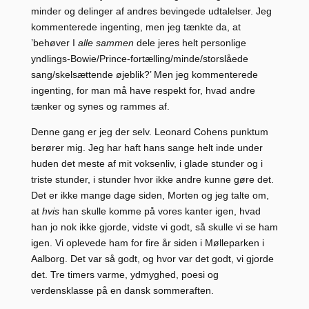
minder og delinger af andres bevingede udtalelser. Jeg
kommenterede ingenting, men jeg tænkte da, at
’behøver I
alle sammen
dele jeres helt personlige
yndlings-Bowie/Prince-fortælling/minde/storslåede
sang/skelsættende øjeblik?’ Men jeg kommenterede
ingenting, for man må have respekt for, hvad andre
tænker og synes og rammes af.
Denne gang er jeg der selv. Leonard Cohens punktum
berører mig. Jeg har haft hans sange helt inde under
huden det meste af mit voksenliv, i glade stunder og i
triste stunder, i stunder hvor ikke andre kunne gøre det.
Det er ikke mange dage siden, Morten og jeg talte om,
at
hvis
han skulle komme på vores kanter igen, hvad
han jo nok ikke gjorde, vidste vi godt, så skulle vi se ham
igen. Vi oplevede ham for fire år siden i Mølleparken i
Aalborg. Det var så godt, og hvor var det godt, vi gjorde
det. Tre timers varme, ydmyghed, poesi og
verdensklasse på en dansk sommeraften.