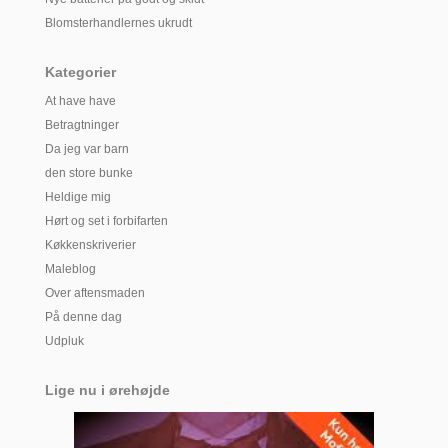
Blomsterhandlernes ukrudt
Kategorier
At have have
Betragtninger
Da jeg var barn
den store bunke
Heldige mig
Hørt og set i forbifarten
Køkkenskriverier
Maleblog
Over aftensmaden
På denne dag
Udpluk
Lige nu i ørehøjde