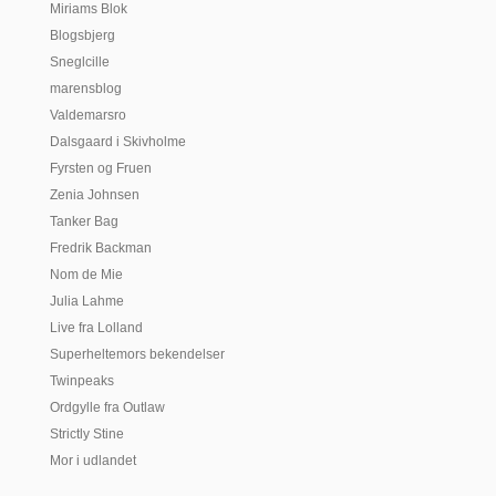
Miriams Blok
Blogsbjerg
Sneglcille
marensblog
Valdemarsro
Dalsgaard i Skivholme
Fyrsten og Fruen
Zenia Johnsen
Tanker Bag
Fredrik Backman
Nom de Mie
Julia Lahme
Live fra Lolland
Superheltemors bekendelser
Twinpeaks
Ordgylle fra Outlaw
Strictly Stine
Mor i udlandet