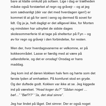
bare at klatte omkuld på sofaen. Lige i dag er trætheden
måske også forstærket af regn og gråvejr – og at jeg
som sædvanligt (dér var det med hverdagen igen!) er
kommet til at gå for sent i seng og dermed få sovet for
lidt. Og ja ja, helt dagligt er det alligevel ikke, for Morten
og mindsten har udnyttet de sidste dages
skolesommerferie til at tage på sheltertur på Fyn – og
øv for regn og gråvejr i den forbindelse, for resten.
Men der, hvor hverdagsvanerne er velkomne, er på
kokkeområdet. Lasse er færdig med at være på
udlandsferie, og det er
onsdag
! Onsdag er hans
maddag.
Jeg kom ind af døren klokken halv fem og hørte som det
første lyden af emhætten. På komfuret stod en gryde.
Og der duftede godt. Kokken var ikke at se. Jeg kiggede
ind på værelset.
“Hvad koger du?” “Sådan noget …
bøf…” “Bøf?!?” “Ja, det skal simre”
.
Jeg har lindet på låget. Det simrer. Der er også noget