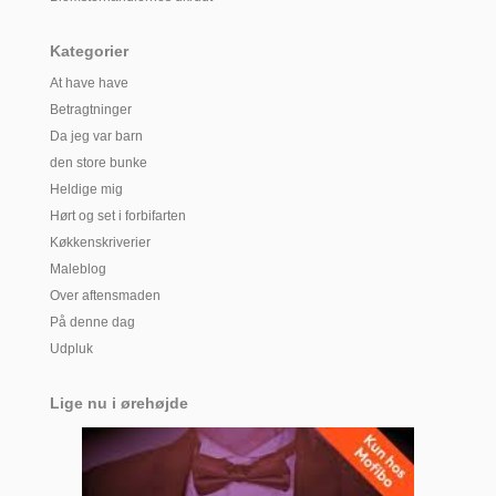
Kategorier
At have have
Betragtninger
Da jeg var barn
den store bunke
Heldige mig
Hørt og set i forbifarten
Køkkenskriverier
Maleblog
Over aftensmaden
På denne dag
Udpluk
Lige nu i ørehøjde