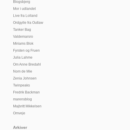
Blogsbjerg
Mor i udlandet
Live fra Lolland
Ordgylle fra Outlaw
Tanker Bag
Valdemarsro
Miriams Blok
Fyrsten og Fruen
Julia Lahme
Om Anne Bredahl
Nom de Mie
Zenia Johnsen
Twinpeaks
Fredrik Backman
marensblog
Majbritt Mikkelsen
Omveje
Arkiver