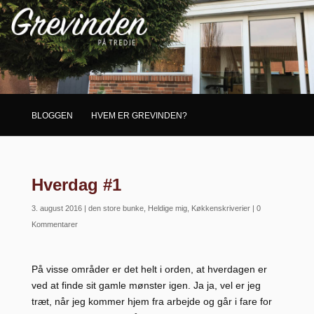
BLOGGEN
HVEM ER GREVINDEN?
Hverdag #1
3. august 2016
|
den store bunke
,
Heldige mig
,
Køkkenskriverier
|
0
Kommentarer
På visse områder er det helt i orden, at hverdagen er
ved at finde sit gamle mønster igen. Ja ja, vel er jeg
træt, når jeg kommer hjem fra arbejde og går i fare for