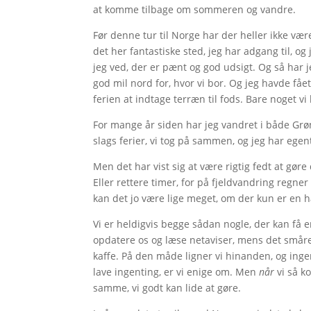
at komme tilbage om sommeren og vandre.
Før denne tur til Norge har der heller ikke væ
det her fantastiske sted, jeg har adgang til, og
jeg ved, der er pænt og god udsigt. Og så har j
god mil nord for, hvor vi bor. Og jeg havde fåe
ferien at indtage terræn til fods. Bare noget vi ku
For mange år siden har jeg vandret i både G
slags ferier, vi tog på sammen, og jeg har egent
Men det har vist sig at være rigtig fedt at gøre
Eller rettere timer, for på fjeldvandring regner
kan det jo være lige meget, om der kun er en h
Vi er heldigvis begge sådan nogle, der kan få e
opdatere os og læse netaviser, mens det småreg
kaffe. På den måde ligner vi hinanden, og ingen
lave ingenting, er vi enige om. Men
når
vi så ko
samme, vi godt kan lide at gøre.