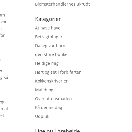
Blomsterhandlernes ukrudt
ham
Kategorier
hvor
At have have
n
for
Betragtninger
Da jeg var barn
den store bunke
n.
Heldige mig
er.
Hørt og set i forbifarten
og så
Køkkenskriverier
Maleblog
Over aftensmaden
 og
På denne dag
en at
det
Udpluk
Lige nu i ørehøjde