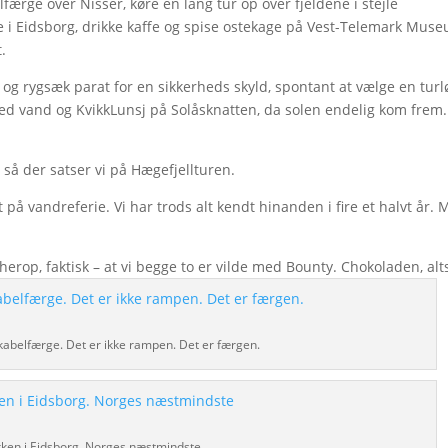
færge over Nisser, køre en lang tur op over fjeldene i stejle
e i Eidsborg, drikke kaffe og spise ostekage på Vest-Telemark Muse
.
ler og rygsæk parat for en sikkerheds skyld, spontant at vælge en turl
med vand og KvikkLunsj på Solåsknatten, da solen endelig kom frem.
, så der satser vi på Hægefjellturen.
t på vandreferie. Vi har trods alt kendt hinanden i fire et halvt år.
herop, faktisk – at vi begge to er vilde med Bounty. Chokoladen, alt
abelfærge. Det er ikke rampen. Det er færgen.
rken i Eidsborg. Norges næstmindste