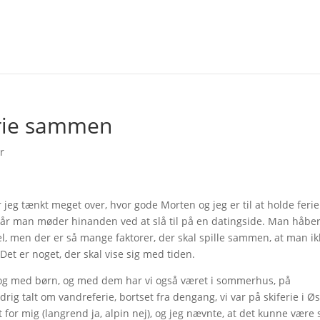
erie sammen
r
har jeg tænkt meget over, hvor gode Morten og jeg er til at holde ferie
når man møder hinanden ved at slå til på en datingside. Man håbe
del, men der er så mange faktorer, der skal spille sammen, at man i
Det er noget, der skal vise sig med tiden.
 og med børn, og med dem har vi også været i sommerhus, på
drig talt om vandreferie, bortset fra dengang, vi var på skiferie i Øs
et for mig (langrend ja, alpin nej), og jeg nævnte, at det kunne være 