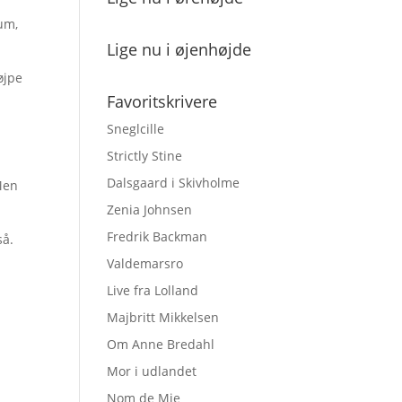
um,
Lige nu i øjenhøjde
øjpe
Favoritskrivere
Sneglcille
Strictly Stine
Dalsgaard i Skivholme
 Men
Zenia Johnsen
Fredrik Backman
så.
Valdemarsro
Live fra Lolland
Majbritt Mikkelsen
Om Anne Bredahl
Mor i udlandet
Nom de Mie