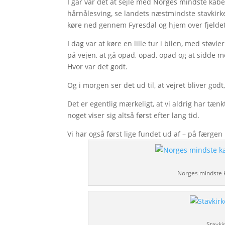
I går var det at sejle med Norges mindste kabel
hårnålesving, se landets næstmindste stavkirk
køre ned gennem Fyresdal og hjem over fjeldet
I dag var at køre en lille tur i bilen, med støv
på vejen, at gå opad, opad, opad og at sidde 
Hvor var det godt.
Og i morgen ser det ud til, at vejret bliver godt
Det er egentlig mærkeligt, at vi aldrig har tænk
noget viser sig altså først efter lang tid.
Vi har også først lige fundet ud af – på færgen 
Norges mindste k
Stavki