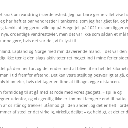
ret snak om vandring i særdeleshed. Jeg har bare gerne villet vise 
 jeg har haft et par vandrestier i tankerne, som jeg har gået før, og 
eg tænkt, at jeg gerne ville op på Hægefjell på 1021 m, som ligger e
t nye, ordentlige vandrestøvler, men det var ikke som sådan et mål 
nne gøre, hvis det var det, vi fik lyst til.
rønland, Lapland og Norge med min daværende mand, – det var den
lig ikke tænkt den slags aktiviteter ret meget ind i mine ferier side
 det på den her tur, og det ender med at blive til en hel del kilomet
 man i tid fremfor afstand. Det kan være stejlt og besværligt at gå, 
alv kilometer, hvis det tager en time at tilbagelægge distancen.
n formiddag til at gå med at rode med vores gadgets, – spille og
ner udenfor, og vi egentlig ikke er kommet længere end til nattøj
 af os står og trækker utålmodigt i den anden, og det er helt i ord
mmer af sted, er det virkelig, virkelig dejligt – og heldigt, at det er 