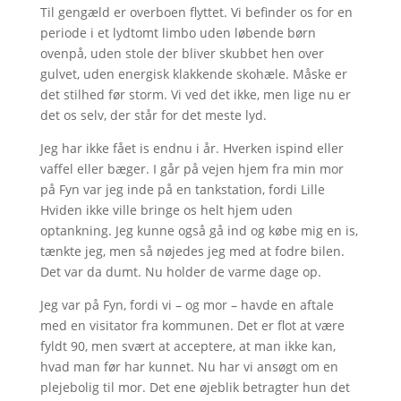
Til gengæld er overboen flyttet. Vi befinder os for en
periode i et lydtomt limbo uden løbende børn
ovenpå, uden stole der bliver skubbet hen over
gulvet, uden energisk klakkende skohæle. Måske er
det stilhed før storm. Vi ved det ikke, men lige nu er
det os selv, der står for det meste lyd.
Jeg har ikke fået is endnu i år. Hverken ispind eller
vaffel eller bæger. I går på vejen hjem fra min mor
på Fyn var jeg inde på en tankstation, fordi Lille
Hviden ikke ville bringe os helt hjem uden
optankning. Jeg kunne også gå ind og købe mig en is,
tænkte jeg, men så nøjedes jeg med at fodre bilen.
Det var da dumt. Nu holder de varme dage op.
Jeg var på Fyn, fordi vi – og mor – havde en aftale
med en visitator fra kommunen. Det er flot at være
fyldt 90, men svært at acceptere, at man ikke kan,
hvad man før har kunnet. Nu har vi ansøgt om en
plejebolig til mor. Det ene øjeblik betragter hun det