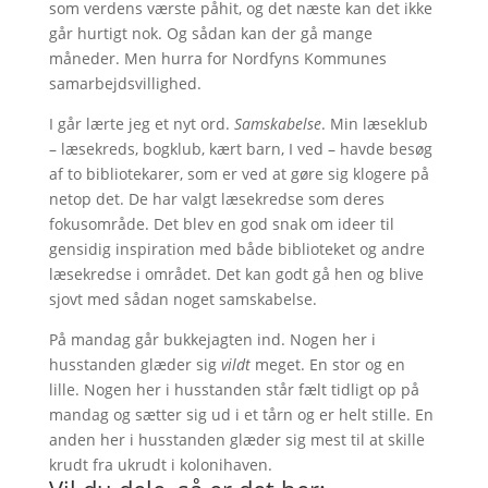
som verdens værste påhit, og det næste kan det ikke
går hurtigt nok. Og sådan kan der gå mange
måneder. Men hurra for Nordfyns Kommunes
samarbejdsvillighed.
I går lærte jeg et nyt ord.
Samskabelse
. Min læseklub
– læsekreds, bogklub, kært barn, I ved – havde besøg
af to bibliotekarer, som er ved at gøre sig klogere på
netop det. De har valgt læsekredse som deres
fokusområde. Det blev en god snak om ideer til
gensidig inspiration med både biblioteket og andre
læsekredse i området. Det kan godt gå hen og blive
sjovt med sådan noget samskabelse.
På mandag går bukkejagten ind. Nogen her i
husstanden glæder sig
vildt
meget. En stor og en
lille. Nogen her i husstanden står fælt tidligt op på
mandag og sætter sig ud i et tårn og er helt stille. En
anden her i husstanden glæder sig mest til at skille
krudt fra ukrudt i kolonihaven.