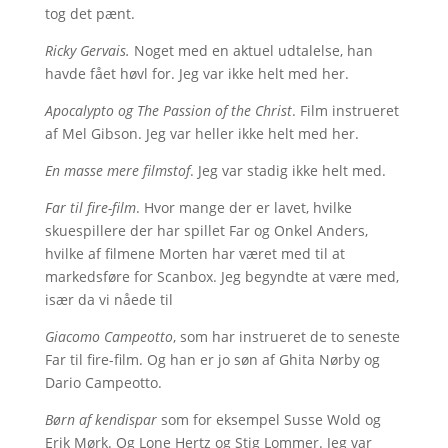
tog det pænt.
Ricky Gervais.
Noget med en aktuel udtalelse, han
havde fået høvl for. Jeg var ikke helt med her.
Apocalypto og The Passion of the Christ
. Film instrueret
af Mel Gibson. Jeg var heller ikke helt med her.
En masse mere filmstof
. Jeg var stadig ikke helt med.
Far til fire-film
. Hvor mange der er lavet, hvilke
skuespillere der har spillet Far og Onkel Anders,
hvilke af filmene Morten har været med til at
markedsføre for Scanbox. Jeg begyndte at være med,
især da vi nåede til
Giacomo Campeotto
, som har instrueret de to seneste
Far til fire-film. Og han er jo søn af Ghita Nørby og
Dario Campeotto.
Børn af kendispar
som for eksempel Susse Wold og
Erik Mørk. Og Lone Hertz og Stig Lommer. Jeg var