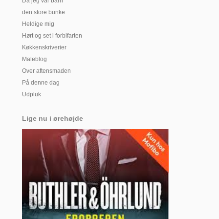
Da jeg var barn
den store bunke
Heldige mig
Hørt og set i forbifarten
Køkkenskriverier
Maleblog
Over aftensmaden
På denne dag
Udpluk
Lige nu i ørehøjde