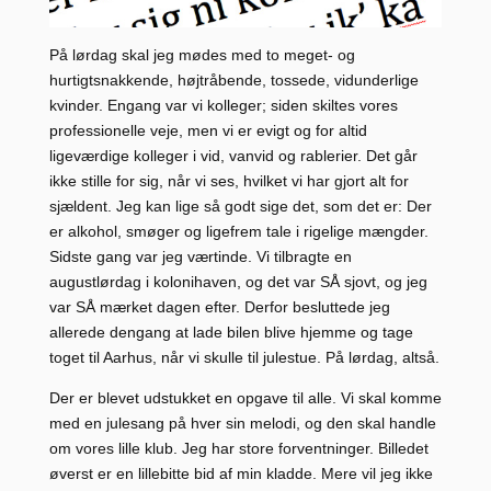
På lørdag skal jeg mødes med to meget- og
hurtigtsnakkende, højtråbende, tossede, vidunderlige
kvinder. Engang var vi kolleger; siden skiltes vores
professionelle veje, men vi er evigt og for altid
ligeværdige kolleger i vid, vanvid og rablerier. Det går
ikke stille for sig, når vi ses, hvilket vi har gjort alt for
sjældent. Jeg kan lige så godt sige det, som det er: Der
er alkohol, smøger og ligefrem tale i rigelige mængder.
Sidste gang var jeg værtinde. Vi tilbragte en
augustlørdag i kolonihaven, og det var SÅ sjovt, og jeg
var SÅ mærket dagen efter. Derfor besluttede jeg
allerede dengang at lade bilen blive hjemme og tage
toget til Aarhus, når vi skulle til julestue. På lørdag, altså.
Der er blevet udstukket en opgave til alle. Vi skal komme
med en julesang på hver sin melodi, og den skal handle
om vores lille klub. Jeg har store forventninger. Billedet
øverst er en lillebitte bid af min kladde. Mere vil jeg ikke