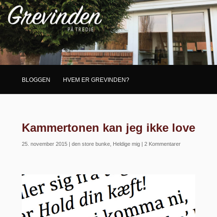
BLOGGEN
HVEM ER GREVINDEN?
Kammertonen kan jeg ikke love
25. november 2015
|
den store bunke
,
Heldige mig
|
2 Kommentarer