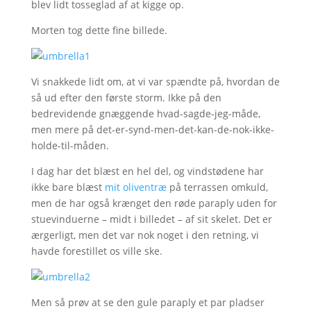
blev lidt tosseglad af at kigge op.
Morten tog dette fine billede.
Vi snakkede lidt om, at vi var spændte på, hvordan de
så ud efter den første storm. Ikke på den
bedrevidende gnæggende hvad-sagde-jeg-måde,
men mere på det-er-synd-men-det-kan-de-nok-ikke-
holde-til-måden.
I dag har det blæst en hel del, og vindstødene har
ikke bare blæst
mit oliventræ
på terrassen omkuld,
men de har også krænget den røde paraply uden for
stuevinduerne – midt i billedet – af sit skelet. Det er
ærgerligt, men det var nok noget i den retning, vi
havde forestillet os ville ske.
Men så prøv at se den gule paraply et par pladser