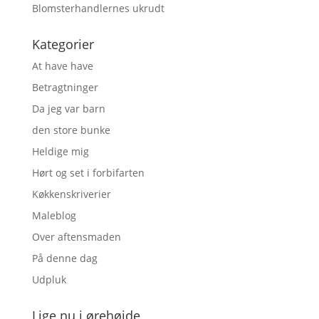
Blomsterhandlernes ukrudt
Kategorier
At have have
Betragtninger
Da jeg var barn
den store bunke
Heldige mig
Hørt og set i forbifarten
Køkkenskriverier
Maleblog
Over aftensmaden
På denne dag
Udpluk
Lige nu i ørehøjde