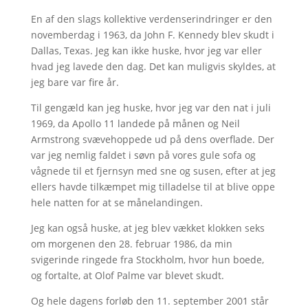
En af den slags kollektive verdenserindringer er den
novemberdag i 1963, da John F. Kennedy blev skudt i
Dallas, Texas. Jeg kan ikke huske, hvor jeg var eller
hvad jeg lavede den dag. Det kan muligvis skyldes, at
jeg bare var fire år.
Til gengæld kan jeg huske, hvor jeg var den nat i juli
1969, da Apollo 11 landede på månen og Neil
Armstrong svævehoppede ud på dens overflade. Der
var jeg nemlig faldet i søvn på vores gule sofa og
vågnede til et fjernsyn med sne og susen, efter at jeg
ellers havde tilkæmpet mig tilladelse til at blive oppe
hele natten for at se månelandingen.
Jeg kan også huske, at jeg blev vækket klokken seks
om morgenen den 28. februar 1986, da min
svigerinde ringede fra Stockholm, hvor hun boede,
og fortalte, at Olof Palme var blevet skudt.
Og hele dagens forløb den 11. september 2001 står