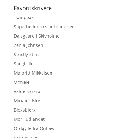
Favoritskrivere
Twinpeaks
Superheltemors bekendelser
Dalsgaard i Skivholme
Zenia Johnsen
Strictly Stine
Sneglcille
Majbritt Mikkelsen
Omveje
Valdemarsro
Miriams Blok
Blogsbjerg
Mor i udlandet
Ordgylle fra Outlaw
marensblog