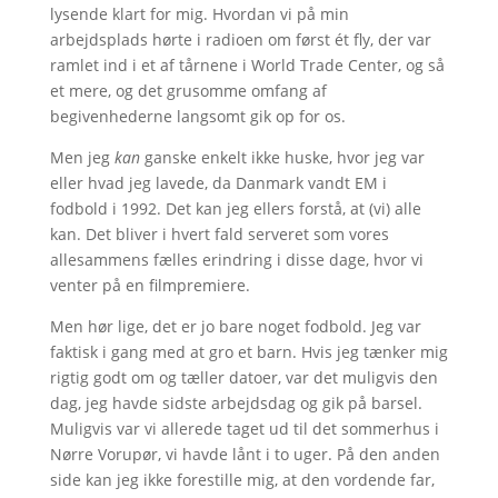
lysende klart for mig. Hvordan vi på min
arbejdsplads hørte i radioen om først ét fly, der var
ramlet ind i et af tårnene i World Trade Center, og så
et mere, og det grusomme omfang af
begivenhederne langsomt gik op for os.
Men jeg
kan
ganske enkelt ikke huske, hvor jeg var
eller hvad jeg lavede, da Danmark vandt EM i
fodbold i 1992. Det kan jeg ellers forstå, at (vi) alle
kan. Det bliver i hvert fald serveret som vores
allesammens fælles erindring i disse dage, hvor vi
venter på en filmpremiere.
Men hør lige, det er jo bare noget fodbold. Jeg var
faktisk i gang med at gro et barn. Hvis jeg tænker mig
rigtig godt om og tæller datoer, var det muligvis den
dag, jeg havde sidste arbejdsdag og gik på barsel.
Muligvis var vi allerede taget ud til det sommerhus i
Nørre Vorupør, vi havde lånt i to uger. På den anden
side kan jeg ikke forestille mig, at den vordende far,