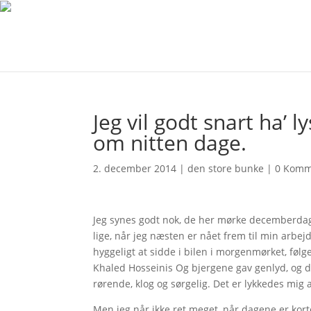
Jeg vil godt snart ha’ 
om nitten dage.
2. december 2014
|
den store bunke
|
0 Komm
Jeg synes godt nok, de her mørke decemberdag
lige, når jeg næsten er nået frem til min arbej
hyggeligt at sidde i bilen i morgenmørket, følg
Khaled Hosseinis Og bjergene gav genlyd, og d
rørende, klog og sørgelig. Det er lykkedes mig
Men jeg når ikke ret meget, når dagene er kort