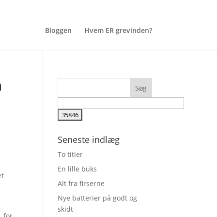
Bloggen
Hvem ER grevinden?
n
Seneste indlæg
To titler
En lille buks
et
Alt fra firserne
Nye batterier på godt og
skidt
 for