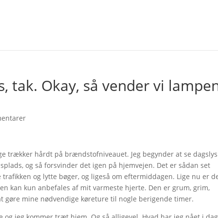
lys, tak. Okay, så vender vi lampe
entarer
e trækker hårdt på brændstofniveauet. Jeg begynder at se dagslys
dsplads, og så forsvinder det igen på hjemvejen. Det er sådan set
e trafikken og lytte bøger, og ligeså om eftermiddagen. Lige nu er d
en kan kun anbefales af mit varmeste hjerte. Den er grum, grim,
 at gøre mine nødvendige køreture til nogle berigende timer.
e og jeg kommer træt hjem. Og så alligevel. Hvad har jeg nået i dag,