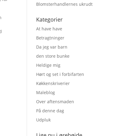
Blomsterhandlernes ukrudt
n
Kategorier
At have have
d
Betragtninger
Da jeg var barn
den store bunke
Heldige mig
Hørt og set i forbifarten
Køkkenskriverier
Maleblog
Over aftensmaden
På denne dag
Udpluk
Lige nu i ørehøjde