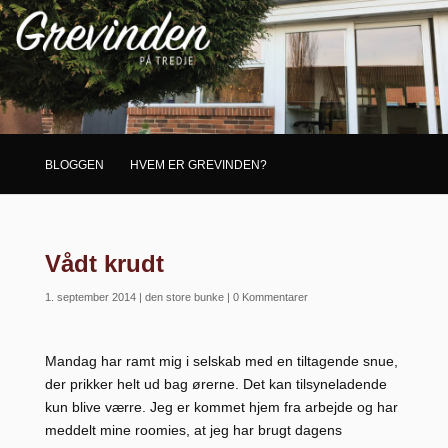
BLOGGEN
HVEM ER GREVINDEN?
Vådt krudt
1. september 2014
|
den store bunke
|
0 Kommentarer
Mandag har ramt mig i selskab med en tiltagende snue,
der prikker helt ud bag ørerne. Det kan tilsyneladende
kun blive værre. Jeg er kommet hjem fra arbejde og har
meddelt mine roomies, at jeg har brugt dagens