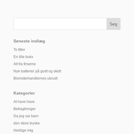
Seneste indlæg
To titler
En lille buks
Alt fra firserne
Nye batterier på godt og skidt
Blomsterhandlernes ukrudt
Kategorier
At have have
Betragtninger
Da jeg var barn
den store bunke
Heldige mig