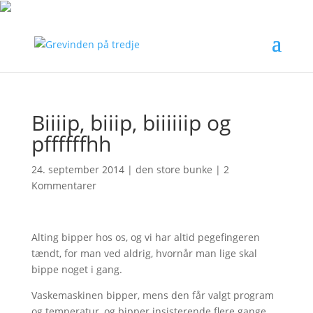
Biiiip, biiip, biiiiiip og
pffffffhh
24. september 2014
|
den store bunke
|
2
Kommentarer
Alting bipper hos os, og vi har altid pegefingeren
tændt, for man ved aldrig, hvornår man lige skal
bippe noget i gang.
Vaskemaskinen bipper, mens den får valgt program
og temperatur, og bipper insisterende flere gange