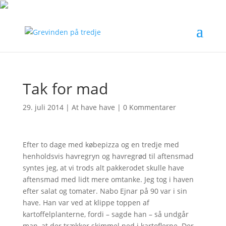
Tak for mad
29. juli 2014
|
At have have
|
0 Kommentarer
Efter to dage med købepizza og en tredje med
henholdsvis havregryn og havregrød til aftensmad
syntes jeg, at vi trods alt pakkerodet skulle have
aftensmad med lidt mere omtanke. Jeg tog i haven
efter salat og tomater. Nabo Ejnar på 90 var i sin
have. Han var ved at klippe toppen af
kartoffelplanterne, fordi – sagde han – så undgår
man, at der trækker skimmel ned i kartoflerne. Der