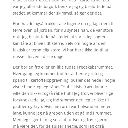
var jeg allerede bagud, tænkte jeg og besluttede på
stedet, at kommer der skimmel, så gør der det.
Han havde også trukket alle løgene op og lagt dem til
tørre oven på jorden, for nu syntes han, de var store
nok. Jeg besluttede på stedet, at vores løg sagtens
kan tåle at blive lidt større. Selv om nogle af dem
faktisk er temmelig store. Vi har bare ikke tid til at
nusse i haven i disse dage.
Der bor en frø eller en lille tudse i redskabsrummet.
Hver gang jeg kommer ind for at hente greb og
spand til kartoffelopgravning, pusler det nede i nogle
visne blade, og jeg råber “Huh!” Hvis frøen kunne,
ville den sikkert også råbe huh! Jeg tror, vi bliver lige
forskrækkede. Ja, jeg indrømmer det: jeg er ikke til
padder og kryb. Hvis min arm var halvanden meter
lang, kunne jeg nå greben uden at gå ind i rummet.
Men jeg siger til mig selv, at tudser og frøer gerne
må være der, for de spiser snegle, som jeg også