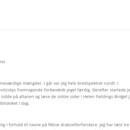
rer
nævneværdige mængder. I går var jeg hele bredspektret rundt. I
ebnitzskys fremragende
Forbandede yngel
færdig. Derefter startede j
t sidde på altanen og læse de sidste sider i Helen Fieldings
Bridget 
iblioteket i dag.
g i forhold til navne på fiktive drabsefterforskere. Jeg har læst tre