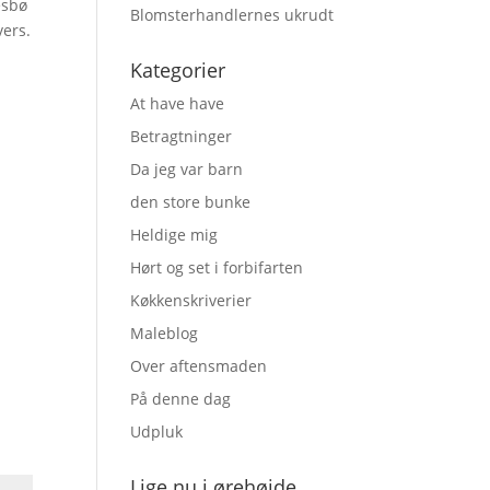
esbø
Blomsterhandlernes ukrudt
vers.
Kategorier
At have have
Betragtninger
Da jeg var barn
den store bunke
Heldige mig
Hørt og set i forbifarten
Køkkenskriverier
Maleblog
Over aftensmaden
På denne dag
Udpluk
Lige nu i ørehøjde