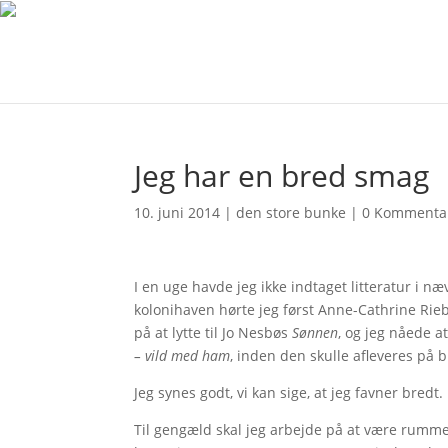
Jeg har en bred smag
10. juni 2014
|
den store bunke
|
0 Kommenta
I en uge havde jeg ikke indtaget litteratur i 
kolonihaven hørte jeg først Anne-Cathrine Ri
på at lytte til Jo Nesbøs
Sønnen
, og jeg nåede a
– vild med ham
, inden den skulle afleveres på b
Jeg synes godt, vi kan sige, at jeg favner bredt.
Til gengæld skal jeg arbejde på at være rummeli