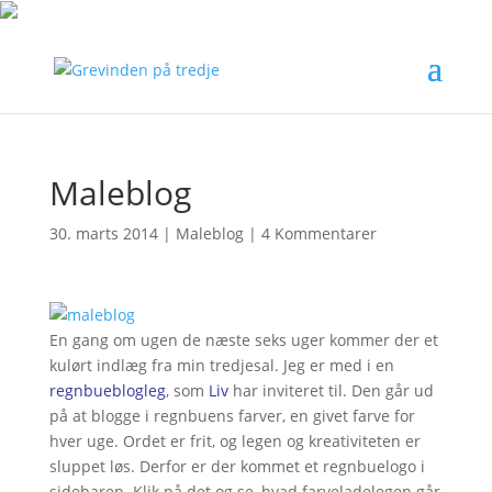
Maleblog
30. marts 2014
|
Maleblog
|
4 Kommentarer
En gang om ugen de næste seks uger kommer der et
kulørt indlæg fra min tredjesal. Jeg er med i en
regnbueblogleg
, som
Liv
har inviteret til. Den går ud
på at blogge i regnbuens farver, en givet farve for
hver uge. Ordet er frit, og legen og kreativiteten er
sluppet løs. Derfor er der kommet et regnbuelogo i
sidebaren. Klik på det og se, hvad farveladelegen går