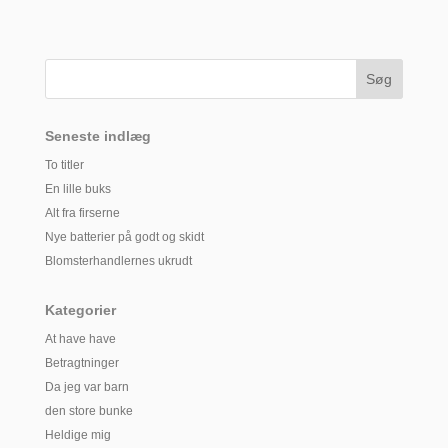
Seneste indlæg
To titler
En lille buks
Alt fra firserne
Nye batterier på godt og skidt
Blomsterhandlernes ukrudt
Kategorier
At have have
Betragtninger
Da jeg var barn
den store bunke
Heldige mig