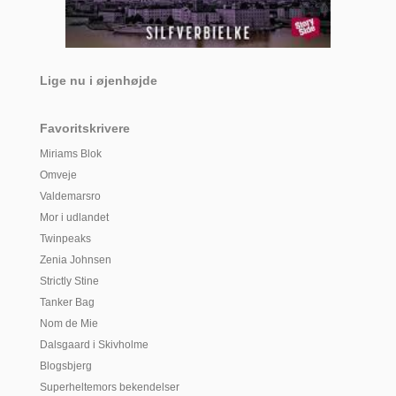
Lige nu i øjenhøjde
Favoritskrivere
Miriams Blok
Omveje
Valdemarsro
Mor i udlandet
Twinpeaks
Zenia Johnsen
Strictly Stine
Tanker Bag
Nom de Mie
Dalsgaard i Skivholme
Blogsbjerg
Superheltemors bekendelser