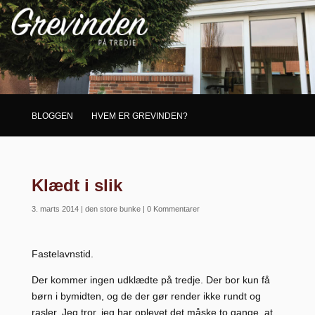
BLOGGEN
HVEM ER GREVINDEN?
Klædt i slik
3. marts 2014
|
den store bunke
|
0 Kommentarer
Fastelavnstid.
Der kommer ingen udklædte på tredje. Der bor kun få
børn i bymidten, og de der gør render ikke rundt og
rasler. Jeg tror, jeg har oplevet det måske to gange, at