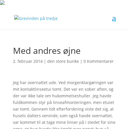
Med andres øjne
2. februar 2014
|
den store bunke
|
0 Kommentarer
Jeg har overnattet ude. Ved morgenklargøringen var
mit kontaktlinseetui tomt. Det var en sober aften, og
der var ikke tale om hukommelseshuller. Jeg havde
fuldkommen styr på linseafmonteringen, men etuiet
var tomt. Gennem lidt efterforskning viste det sig, at
husets datters veninde, som også havde overnattet,
var kommet til at tage mine linser på i stedet for sine
egne, og hun havde ikke tænkt over noget; hun så